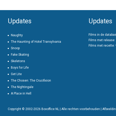
Updates
Updates
Films in de databa
Naughty
Films met release:
The Haunting of Hotel Transylvania
Films met recette:
Snoop
Fake Skating
Skeletons
Boys for Life
Get Lite
The Chosen: The Crucifixion
The Nightingale
A Place in Hell
Copyright © 2002-2026 Boxoffice NL | Alle rechten voorbehouden | Afbeeld