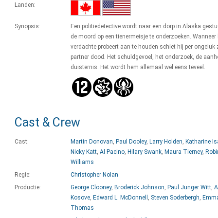
Landen:
Synopsis:
Een politiedetective wordt naar een dorp in Alaska gest
de moord op een tienermeisje te onderzoeken. Wanneer 
verdachte probeert aan te houden schiet hij per ongeluk 
partner dood. Het schuldgevoel, het onderzoek, de aan
duisternis. Het wordt hem allemaal wel eens teveel.
Cast & Crew
Cast:
Martin Donovan
,
Paul Dooley
,
Larry Holden
,
Katharine Is
Nicky Katt
,
Al Pacino
,
Hilary Swank
,
Maura Tierney
,
Robi
Williams
Regie:
Christopher Nolan
Productie:
George Clooney
,
Broderick Johnson
,
Paul Junger Witt
,
A
Kosove
,
Edward L. McDonnell
,
Steven Soderbergh
,
Emm
Thomas