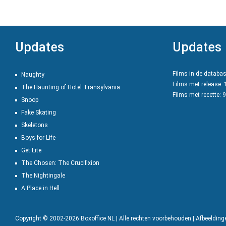
Updates
Updates
Films in de databa
Naughty
Films met release:
The Haunting of Hotel Transylvania
Films met recette: 
Snoop
Fake Skating
Skeletons
Boys for Life
Get Lite
The Chosen: The Crucifixion
The Nightingale
A Place in Hell
Copyright © 2002-2026 Boxoffice NL | Alle rechten voorbehouden | Afbeeldin