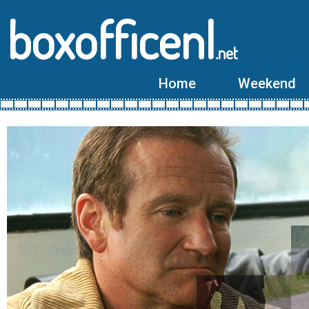
boxofficenl
.net
Home
Weekend