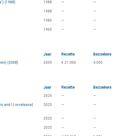
V.) (1988)
1988
—
—
1988
—
—
1986
—
—
1965
—
—
Jaar
Recette
Bezoekers
nès) (2008)
2009
€ 21.000
4.000
Jaar
Recette
Bezoekers
2025
—
—
 and I | re-release)
2025
—
—
2025
—
—
2025
—
—