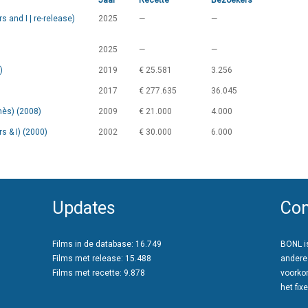
Jaar
Recette
Bezoekers
 and I | re-release)
2025
—
—
2025
—
—
)
2019
€ 25.581
3.256
2017
€ 277.635
36.045
nès) (2008)
2009
€ 21.000
4.000
s & I) (2000)
2002
€ 30.000
6.000
Updates
Con
Films in de database: 16.749
BONL is
Films met release: 15.488
andere
Films met recette: 9.878
voorko
het fixe