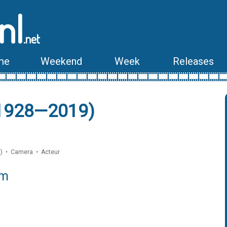
nl
.net
me
Weekend
Week
Releases
(1928—2019)
pt) • Camera • Acteur
lm