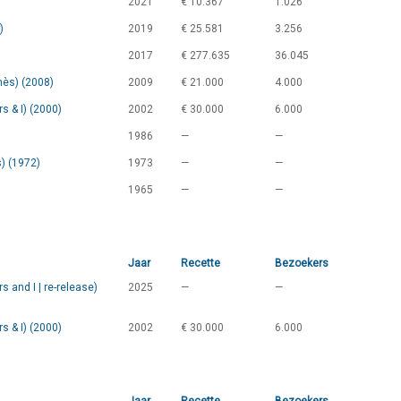
2021
€ 10.367
1.026
)
2019
€ 25.581
3.256
2017
€ 277.635
36.045
nès) (2008)
2009
€ 21.000
4.000
s & I) (2000)
2002
€ 30.000
6.000
1986
—
—
s) (1972)
1973
—
—
1965
—
—
Jaar
Recette
Bezoekers
 and I | re-release)
2025
—
—
s & I) (2000)
2002
€ 30.000
6.000