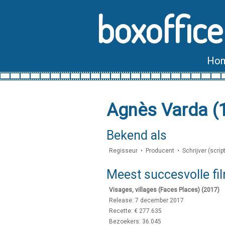
boxoffice
Ho
Agnès Varda 
Bekend als
Regisseur • Producent • Schrijver (scri
Meest succesvolle fi
Visages, villages (Faces Places) (2017)
Release: 7 december 2017
Recette: € 277.635
Bezoekers: 36.045