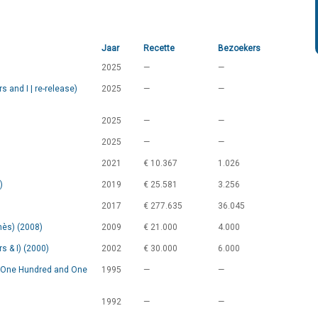
Jaar
Recette
Bezoekers
2025
—
—
 and I | re-release)
2025
—
—
2025
—
—
2025
—
—
2021
€ 10.367
1.026
)
2019
€ 25.581
3.256
2017
€ 277.635
36.045
nès) (2008)
2009
€ 21.000
4.000
s & I) (2000)
2002
€ 30.000
6.000
 (One Hundred and One
1995
—
—
1992
—
—