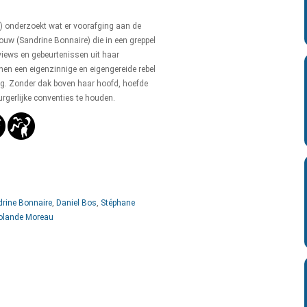
5) onderzoekt wat er voorafging aan de
ouw (Sandrine Bonnaire) die in een greppel
views en gebeurtenissen uit haar
en een eigenzinnige en eigengereide rebel
ng. Zonder dak boven haar hoofd, hoefde
urgerlijke conventies te houden.
rine Bonnaire
,
Daniel Bos
,
Stéphane
olande Moreau