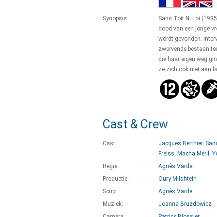
Synopsis:
Sans Toit Ni Loi (198
dood van een jonge vr
wordt gevonden. Inter
zwervende bestaan ton
die haar eigen weg gi
ze zich ook niet aan b
Cast & Crew
Cast:
Jacques Berthier
,
Sand
Freiss
,
Macha Méril
,
Y
Regie:
Agnès Varda
Productie:
Oury Milshtein
Script:
Agnès Varda
Muziek:
Joanna Bruzdowicz
Camera:
Patrick Blossier