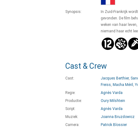
Synopsis:
In Zuid-Frankrijk word
gevonden. De film beha
weken van haar leven,
niemand haar echt lee
Cast & Crew
Cast:
Jacques Berthier
,
Sand
Freiss
,
Macha Méril
,
Y
Regie:
Agnès Varda
Productie:
Oury Milshtein
Script:
Agnès Varda
Muziek:
Joanna Bruzdowicz
Camera:
Patrick Blossier