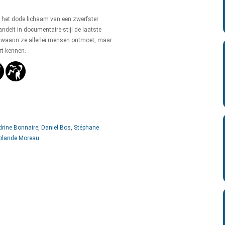
t het dode lichaam van een zwerfster
ndelt in documentaire-stijl de laatste
 waarin ze allerlei mensen ontmoet, maar
rt kennen.
rine Bonnaire
,
Daniel Bos
,
Stéphane
olande Moreau