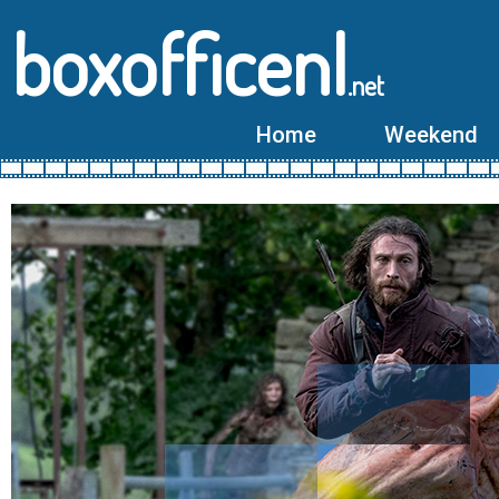
boxofficenl
.net
Home
Weekend