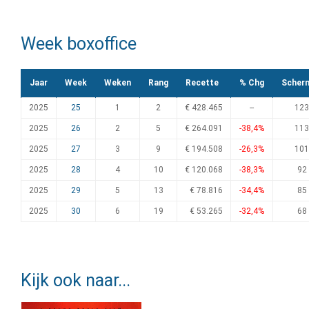
Week boxoffice
Jaar
Week
Weken
Rang
Recette
% Chg
Scher
2025
25
1
2
€ 428.465
--
123
2025
26
2
5
€ 264.091
-38,4%
113
2025
27
3
9
€ 194.508
-26,3%
101
2025
28
4
10
€ 120.068
-38,3%
92
2025
29
5
13
€ 78.816
-34,4%
85
2025
30
6
19
€ 53.265
-32,4%
68
Kijk ook naar...