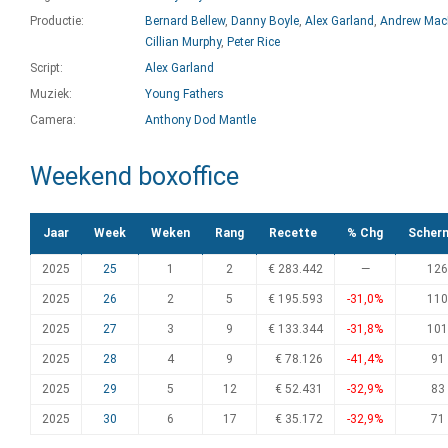
Productie:
Bernard Bellew
,
Danny Boyle
,
Alex Garland
,
Andrew Mac
Cillian Murphy
,
Peter Rice
Script:
Alex Garland
Muziek:
Young Fathers
Camera:
Anthony Dod Mantle
Weekend boxoffice
Jaar
Week
Weken
Rang
Recette
% Chg
Scher
2025
25
1
2
€ 283.442
—
126
2025
26
2
5
€ 195.593
-31,0%
110
2025
27
3
9
€ 133.344
-31,8%
101
2025
28
4
9
€ 78.126
-41,4%
91
2025
29
5
12
€ 52.431
-32,9%
83
2025
30
6
17
€ 35.172
-32,9%
71