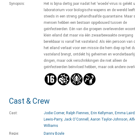
Synopsis:
Het is bijna dertig jaar nadat het ‘woede’-virus is gelekt u
laboratorium voor biologische wapens en de wereld leef
steeds in een streng gehandhaafde quarantaine. Maar
mensen hebben een bestaan opgebouwd tussen de
geïnfecteerden. Eén van die groepen overlevenden woont
klein eiland dat maar via één zwaarbewaakte overgang
bereikbaar is vanaf het vasteland. Als één persoon van 
het eiland verlaat voor een missie die hem diep op het d
vasteland brengt, ontdekt hij geheimen en wonderbaarlij
dingen, maar ook verschrikkingen die niet alleen de
geïnfecteerden beïnvloed hebben, maar ook andere over
Cast & Crew
Cast:
Jodie Comer
,
Ralph Fiennes
,
Erin Kellyman
,
Emma Laird
Lewis-Parry
,
Jack O'Connell
,
Aaron Taylor-Johnson
,
Alfi
Williams
Regie:
Danny Boyle