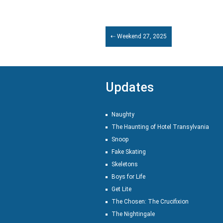
⇠ Weekend 27, 2025
Updates
Naughty
The Haunting of Hotel Transylvania
Snoop
Fake Skating
Skeletons
Boys for Life
Get Lite
The Chosen: The Crucifixion
The Nightingale