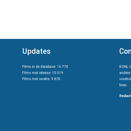
Updates
Con
Films in de database: 16.778
BONL is
Films met release: 15.519
andere 
Films met recette: 9.878
voorkom
fixen.
Redact