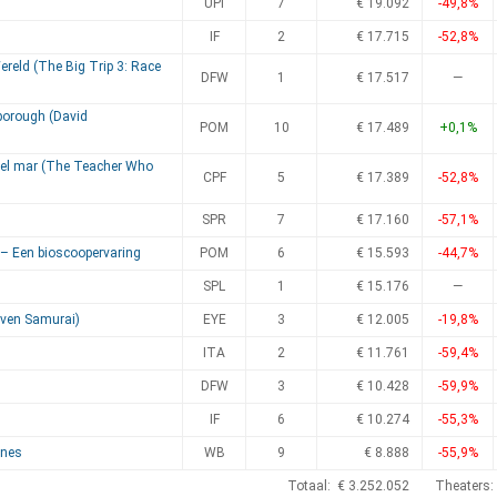
UPI
7
€ 19.092
-49,8%
IF
2
€ 17.715
-52,8%
ereld (The Big Trip 3: Race
DFW
1
€ 17.517
—
borough (David
POM
10
€ 17.489
+0,1%
 el mar (The Teacher Who
CPF
5
€ 17.389
-52,8%
SPR
7
€ 17.160
-57,1%
 – Een bioscoopervaring
POM
6
€ 15.593
-44,7%
SPL
1
€ 15.176
—
even Samurai)
EYE
3
€ 12.005
-19,8%
ITA
2
€ 11.761
-59,4%
DFW
3
€ 10.428
-59,9%
IF
6
€ 10.274
-55,3%
ines
WB
9
€ 8.888
-55,9%
Totaal: € 3.252.052
Theaters: