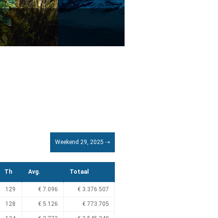
Weekend 29, 2025 ⇢
Th
Avg.
Totaal
129
€ 7.096
€ 3.376.507
128
€ 5.126
€ 773.705