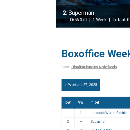
2
: Superman
€656.070 | 1 Week | Totaal: €
Boxoffice Wee
Bron:
Filmdistributeurs Nederlands
⇠ Weekend 27, 2025
DW
VW
Titel
1
1
Jurassic World: Rebirth
2
—
Superman