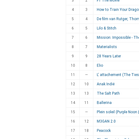
3
2
F1 The Movie
4
3
How to Train Your Drag
5
4
De film van Rutger, Tho
6
5
Lilo & Stitch
7
6
Mission: Impossible - Th
8
7
Materialists
9
9
28 Years Later
10
8
Elio
11
—
L' attachement (The Tie
12
10
Anak Indië
13
13
The Salt Path
14
11
Ballerina
15
—
Plein soleil (Purple Noon 
16
12
M3GAN 2.0
17
18
Peacock