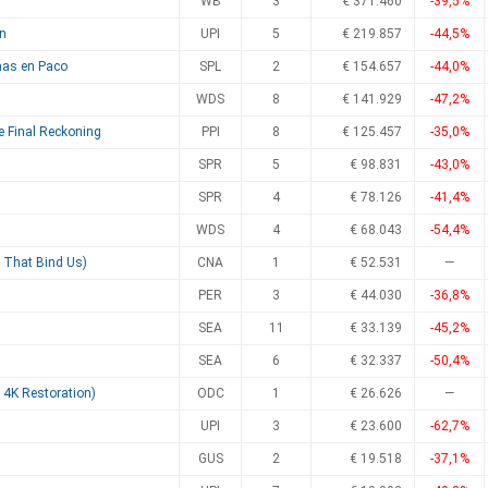
WB
3
€ 371.460
-39,5%
on
UPI
5
€ 219.857
-44,5%
mas en Paco
SPL
2
€ 154.657
-44,0%
WDS
8
€ 141.929
-47,2%
e Final Reckoning
PPI
8
€ 125.457
-35,0%
SPR
5
€ 98.831
-43,0%
SPR
4
€ 78.126
-41,4%
WDS
4
€ 68.043
-54,4%
s That Bind Us)
CNA
1
€ 52.531
—
PER
3
€ 44.030
-36,8%
SEA
11
€ 33.139
-45,2%
SEA
6
€ 32.337
-50,4%
| 4K Restoration)
ODC
1
€ 26.626
—
UPI
3
€ 23.600
-62,7%
GUS
2
€ 19.518
-37,1%