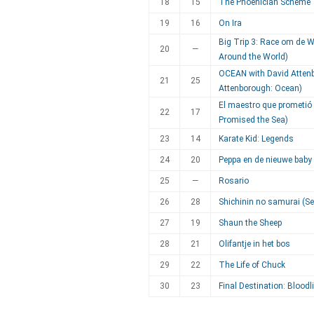
18
15
The Phoenician Scheme
19
16
On Ira
Big Trip 3: Race om de W
20
—
Around the World)
OCEAN with David Atten
21
25
Attenborough: Ocean)
El maestro que prometió
22
17
Promised the Sea)
23
14
Karate Kid: Legends
24
20
Peppa en de nieuwe baby
25
—
Rosario
26
28
Shichinin no samurai (S
27
19
Shaun the Sheep
28
21
Olifantje in het bos
29
22
The Life of Chuck
30
23
Final Destination: Bloodl