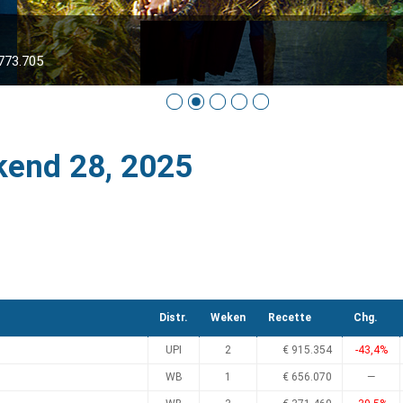
773.705
kend 28, 2025
Distr.
Weken
Recette
Chg.
UPI
2
€ 915.354
-43,4%
WB
1
€ 656.070
—