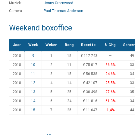
Muziek:
Jonny Greenwood
Camera:
Paul Thomas Anderson
Weekend boxoffice
Jaar
Week
Weken
Rang
Recette
% Chg
Scher
2018
9
1
15
€ 117.743
—
49
2018
10
2
11
€ 75.017
-36,3%
33
2018
11
3
15
€ 56.538
-24,6%
34
2018
12
4
14
€ 42.107
-25,5%
33
2018
13
5
25
€ 30.498
-27,6%
35
2018
14
6
24
€ 11.816
-61,3%
34
2018
15
7
25
€ 11.647
-1,4%
44