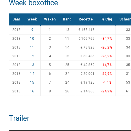
Week boxoffice
Jaar
Week
Weken
Rang
Recette
% Chg
Scher
2018
9
1
13
€ 163.416
--
33
2018
10
2
11
€ 106.765
-34,7%
33
2018
11
3
14
€ 78.823
-26,2%
34
2018
12
4
15
€ 58.435
-25,9%
33
2018
13
5
25
€ 49.869
-14,7%
35
2018
14
6
24
€ 20.001
-59,9%
31
2018
15
7
24
€ 19.125
-4,4%
53
2018
16
8
26
€ 14.366
-24,9%
61
Trailer