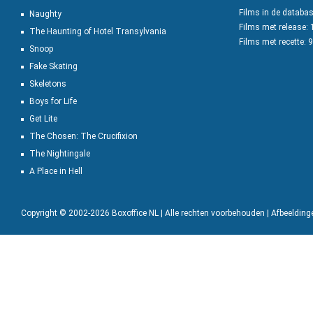
Films in de databa
Naughty
Films met release:
The Haunting of Hotel Transylvania
Films met recette: 
Snoop
Fake Skating
Skeletons
Boys for Life
Get Lite
The Chosen: The Crucifixion
The Nightingale
A Place in Hell
Copyright © 2002-2026 Boxoffice NL | Alle rechten voorbehouden | Afbeeldin