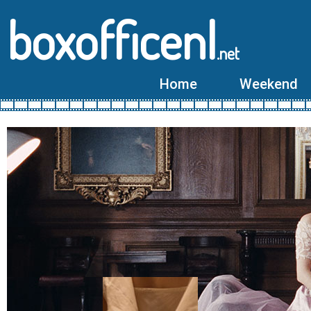
boxofficenl
.net
Home
Weekend