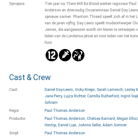
Synopsis:
Tien jaar na There Will Be Blood werken regisseur Pa
Anderson en drievoudig Oscarwinnaar Daniel Day Lewi
opnieuw samen. Phantom Thread speelt zich af in het 
van de jaren vijftig. Day Lewis speelt modeontwerper Ch
James, die aangewezen wordt om kleren te ontwerpen 
leden van de Londense jetset en voor leden van het konin
huis.
Cast & Crew
Cast:
Daniel Day-Lewis
,
Vicky Krieps
,
Sarah Lamesch
,
Lesley 
Jane Perry
,
Lujza Richter
,
Camilla Rutherford
,
Ingrid Sop
Schram
Regie:
Paul Thomas Anderson
Productie:
Paul Thomas Anderson
,
Chelsea Barnard
,
Megan Ellis
Heslop
,
Daniel Lupi
,
JoAnne Sellar
,
Adam Somner
Script:
Paul Thomas Anderson