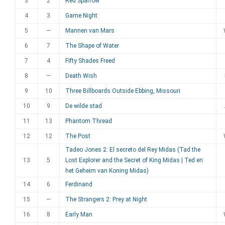
3
2
Red Sparrow
4
3
Game Night
5
—
Mannen van Mars
6
7
The Shape of Water
7
4
Fifty Shades Freed
8
—
Death Wish
9
10
Three Billboards Outside Ebbing, Missouri
10
9
De wilde stad
11
13
Phantom Thread
12
12
The Post
Tadeo Jones 2: El secreto del Rey Midas (Tad the
13
5
Lost Explorer and the Secret of King Midas | Ted en
het Geheim van Koning Midas)
14
6
Ferdinand
15
—
The Strangers 2: Prey at Night
16
8
Early Man