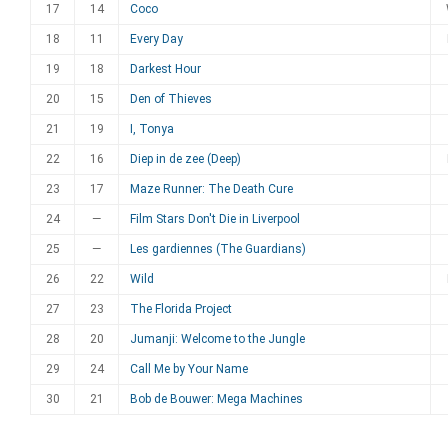
17
14
Coco
18
11
Every Day
19
18
Darkest Hour
20
15
Den of Thieves
21
19
I, Tonya
22
16
Diep in de zee (Deep)
23
17
Maze Runner: The Death Cure
24
—
Film Stars Don't Die in Liverpool
25
—
Les gardiennes (The Guardians)
26
22
Wild
27
23
The Florida Project
28
20
Jumanji: Welcome to the Jungle
29
24
Call Me by Your Name
30
21
Bob de Bouwer: Mega Machines