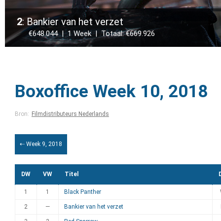
2
: Bankier van het verzet
€648.044 | 1 Week | Totaal: €669.926
Boxoffice Week 10, 2018
Bron:
Filmdistributeurs Nederlands
⇠ Week 9, 2018
DW
VW
Titel
1
1
Black Panther
2
—
Bankier van het verzet