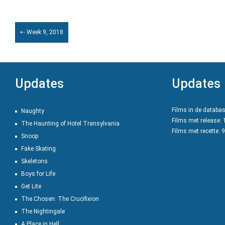
⇠ Week 9, 2018
Updates
Updates
Films in de databa
Naughty
Films met release:
The Haunting of Hotel Transylvania
Films met recette: 
Snoop
Fake Skating
Skeletons
Boys for Life
Get Lite
The Chosen: The Crucifixion
The Nightingale
A Place in Hell