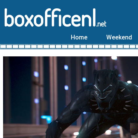
boxofficenl
.net
Home
Weekend