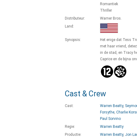
Romantiek
Thriller
Distributeur:
Warner Bros.
Land:
Synopsis:
Het enige dat Tess Tru
met haar vriend, detect
in de stad, en Tracy h
Caprice en de bijna o
Cast & Crew
Cast:
Warren Beatty
,
Seymou
Forsythe
,
Charlie Kor
Paul Sorvino
Regie:
Warren Beatty
Productie:
Warren Beatty
,
Jon La