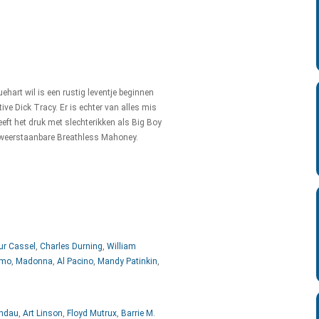
ehart wil is een rustig leventje beginnen
ive Dick Tracy. Er is echter van alles mis
eeft het druk met slechterikken als Big Boy
nweerstaanbare Breathless Mahoney.
r Cassel
,
Charles Durning
,
William
smo
,
Madonna
,
Al Pacino
,
Mandy Patinkin
,
ndau
,
Art Linson
,
Floyd Mutrux
,
Barrie M.