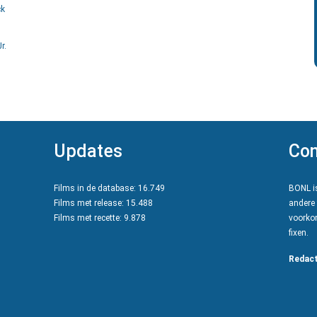
ck
r.
Updates
Con
Films in de database: 16.749
BONL is
Films met release: 15.488
andere 
Films met recette: 9.878
voorkom
fixen.
Redact