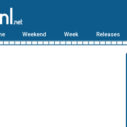
nl
.net
me
Weekend
Week
Releases