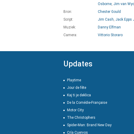
Osborne
,
Jim van Wy
Bron:
Chester Gould
Script:
Jim Cash
,
Jack Epps J
Muziek:
Danny Elfman
Camera:
Vittorio Storaro
Updates
Playtime
Jour de fête
Kaj ti je deklica
De la Comédie-Française
Motor City
The Christophers
Spider-Man: Brand New Day
Cría Cuervos