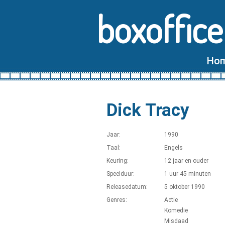
boxoffice
Ho
Dick Tracy
Jaar:
1990
Taal:
Engels
Keuring:
12 jaar en ouder
Speelduur:
1 uur 45 minuten
Releasedatum:
5 oktober 1990
Genres:
Actie
Komedie
Misdaad