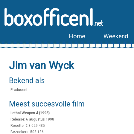
boxofficenl
.net
Home
Weekend
Jim van Wyck
Bekend als
Producent
Meest succesvolle film
Lethal Weapon 4 (1998)
Release: 6 augustus 1998
Recette: € 3.029.435
Bezoekers: 508.136