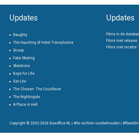
Updates
Updates
Films in de databa
Naughty
Films met release:
The Haunting of Hotel Transylvania
Films met recette:
Snoop
Fake Skating
Skeletons
Boys for Life
Get Lite
The Chosen: The Crucifixion
The Nightingale
A Place in Hell
Copyright © 2002-2026 Boxoffice NL | Alle rechten voorbehouden | Afbeeld