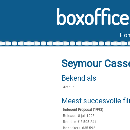
boxoffice
Ho
Seymour Cass
Bekend als
Acteur
Meest succesvolle fi
Indecent Proposal (1993)
Release: 8 juli 1993
Recette: € 3.505.241
Bezoekers: 635.592