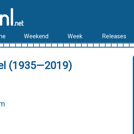
nl
.net
me
Weekend
Week
Releases
el (1935—2019)
lm