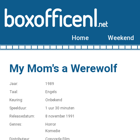
boxofficenl
.net
Home
Weekend
My Mom's a Werewolf
Jaar:
1989
Taal:
Engels
Keuring:
Onbekend
Speelduur:
1 uur 30 minuten
Releasedatum:
8 november 1991
Genres:
Horror
Komedie
Distributeur:
Concorde Film