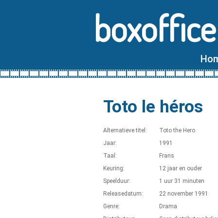
boxoffice
Ho
Toto le héros
Alternatieve titel:
Toto the Hero
Jaar:
1991
Taal:
Frans
Keuring:
12 jaar en ouder
Speelduur:
1 uur 31 minuten
Releasedatum:
22 november 1991
Genre:
Drama