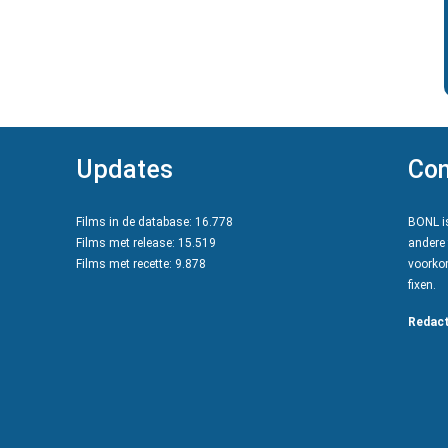
Updates
Con
Films in de database: 16.778
BONL is
Films met release: 15.519
andere 
Films met recette: 9.878
voorkom
fixen.
Redact