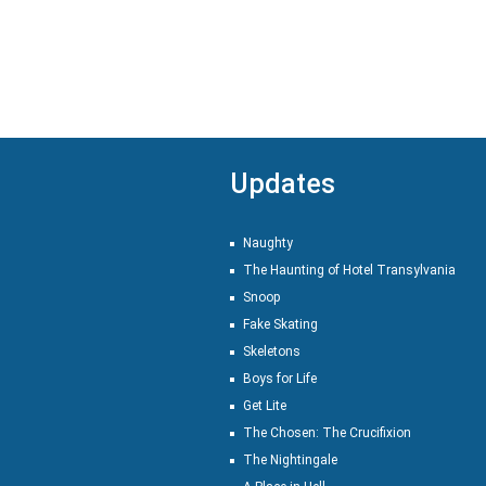
Updates
Naughty
The Haunting of Hotel Transylvania
Snoop
Fake Skating
Skeletons
Boys for Life
Get Lite
The Chosen: The Crucifixion
The Nightingale