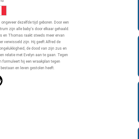
end
 ongeveer dezelfde tijd geboren. Door een
rum zijn alle baby's door elkaar gehaald.
ders en Thomas raakt steeds meer ervan
r verwisseld zijn. Hij geeft Alfred de
 ongelukkigheid, de dood van zijn zus en
n relatie met Evelyn aan te gaan. Tegen
en formuleert hij een wraakplan tegen
n bestaan en leven gestolen heeft.