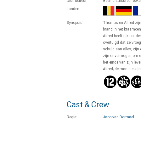
Distributeur:
Geen distributeur bek
Landen:
Synopsis:
Thomas en Alfred zijn
brand in het kraamcent
Alfred heeft rijke ou
overtuigd dat ze vroege
schuld aan alles; zijn
zijn onvermogen om ee
het einde van zijn lev
Alfred; de man die zij
Cast & Crew
Regie:
Jaco van Dormael