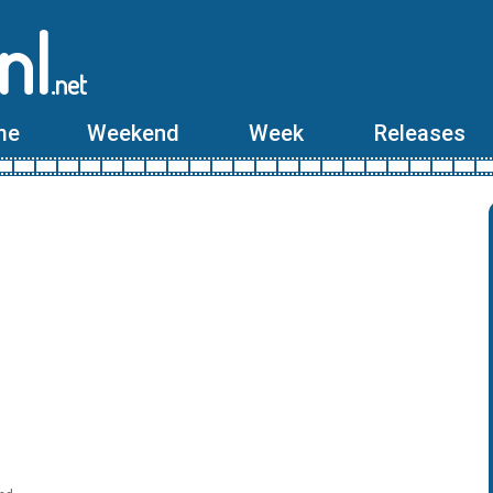
nl
.net
me
Weekend
Week
Releases