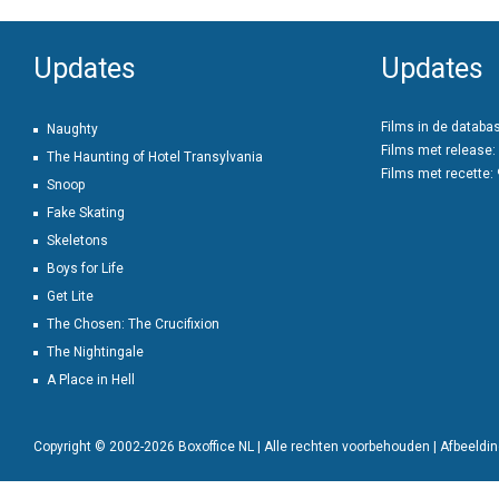
Updates
Updates
Films in de databa
Naughty
Films met release:
The Haunting of Hotel Transylvania
Films met recette:
Snoop
Fake Skating
Skeletons
Boys for Life
Get Lite
The Chosen: The Crucifixion
The Nightingale
A Place in Hell
Copyright © 2002-2026 Boxoffice NL | Alle rechten voorbehouden | Afbeeld