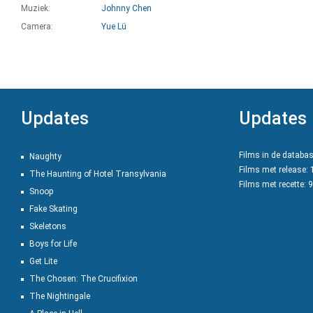
Muziek:
Johnny Chen
Camera:
Yue Lü
Updates
Updates
Films in de databa
Naughty
Films met release:
The Haunting of Hotel Transylvania
Films met recette: 
Snoop
Fake Skating
Skeletons
Boys for Life
Get Lite
The Chosen: The Crucifixion
The Nightingale