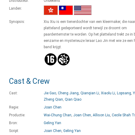
Distributeur:
Onbekend
Landen:
Synopsis:
Xiu Xiu is een tienerdochter van een kleermaker, die naar
platteland gedeporteerd wordt terwijl ze droomt om
paardentemster te worden. Op het platteland trekt ze in b
eenzame en mysterieuze leraar Lao Jin met wie ze een 
band krijgt.
Cast & Crew
Cast:
Jie Gao
,
Cheng Jiang
,
Qianqian Li
,
Xiaolu Li
,
Lopsang
,
Y
Zheng Qian
,
Qian Qiao
Regie:
Joan Chen
Productie:
Wai-Chung Chan
,
Joan Chen
,
Allison Liu
,
Cecile Shah T
Bron:
Geling Yan
Script:
Joan Chen
,
Geling Yan