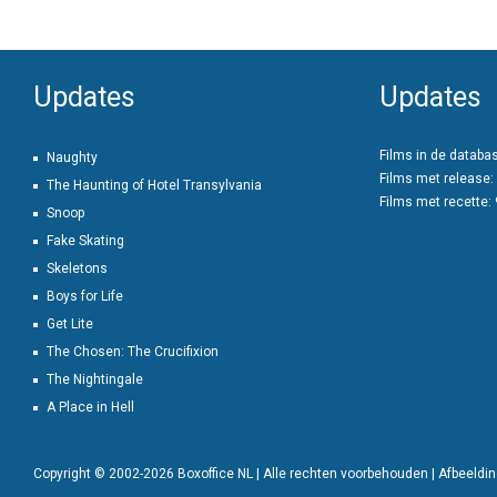
Updates
Updates
Films in de databa
Naughty
Films met release:
The Haunting of Hotel Transylvania
Films met recette:
Snoop
Fake Skating
Skeletons
Boys for Life
Get Lite
The Chosen: The Crucifixion
The Nightingale
A Place in Hell
Copyright © 2002-2026 Boxoffice NL | Alle rechten voorbehouden | Afbeeld