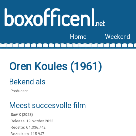
boxofficenl
.net
Home
Weekend
Oren Koules (1961)
Bekend als
Producent
Meest succesvolle film
Saw X (2023)
Release: 19 oktober 2023
Recette: € 1.336.742
Bezoekers: 115.947