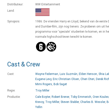
Distributeur:
WW Entertainment
Land:
Synopsis:
1986: De vrienden Harry en Lloyd, bekend van de eerste
and Dumber-film, zijn nog tieners. Ze proberen om uit he
programma voor 'speciale' studenten te komen, en in he
normale highschool-leven terecht te komen.
Cast & Crew
Cast:
Wayne Federman
,
Luis Guzmán
,
Elden Henson
,
Shia La
Eugene Levy
,
Eric Christian Olsen
,
Cheri Oteri
,
Derek Ric
Mimi Rogers
,
Bob Saget
Regie:
Troy Miller
Productie:
Cale Boyter
,
Robert Brener
,
Toby Emmerich
,
Oren Koules
Krevoy
,
Troy Miller
,
Steven Stabler
,
Charles B. Wessler
,
B
Yellin