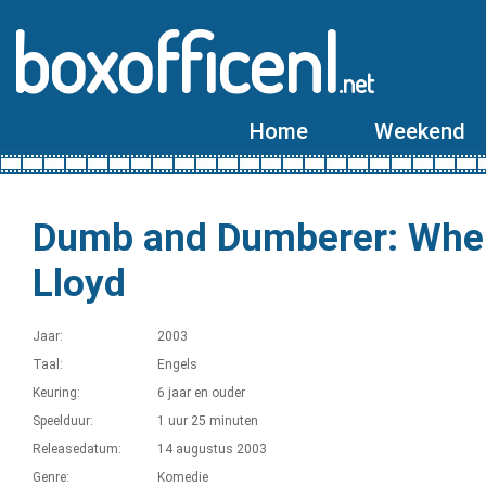
boxofficenl
.net
Home
Weekend
Dumb and Dumberer: Whe
Lloyd
Jaar:
2003
Taal:
Engels
Keuring:
6 jaar en ouder
Speelduur:
1 uur 25 minuten
Releasedatum:
14 augustus 2003
Genre:
Komedie