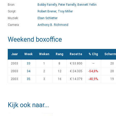
Bron:
Bobby Farrelly
,
Peter Farrelly
,
Bennett Yellin
Script:
Robert Brener
,
Troy Miller
Muziek:
Eban Schletter
Camera:
Anthony B. Richmond
Weekend boxoffice
Jaar
Week
Weken
Rang
Recette
% Chg
Scherm
2003
33
1
8
€ 53.800
—
20
2003
34
2
12
€ 24.335
-54,8%
20
2003
35
3
16
€ 14.379
-40,9%
19
Kijk ook naar...