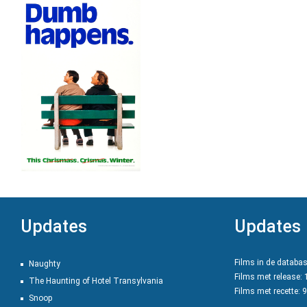
Updates
Updates
Films in de databa
Naughty
Films met release:
The Haunting of Hotel Transylvania
Films met recette: 
Snoop