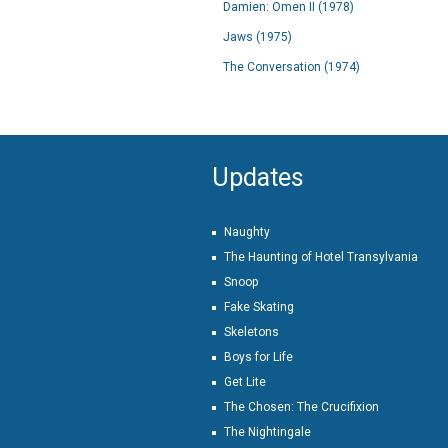
Damien: Omen II (1978)
Jaws (1975)
The Conversation (1974)
Updates
Naughty
The Haunting of Hotel Transylvania
Snoop
Fake Skating
Skeletons
Boys for Life
Get Lite
The Chosen: The Crucifixion
The Nightingale