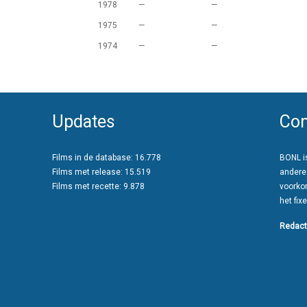
1978
—
—
1975
—
—
1974
—
—
Updates
Con
Films in de database: 16.778
BONL is
Films met release: 15.519
andere
Films met recette: 9.878
voorko
het fixe
Redact