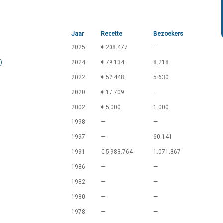
Jaar
Recette
Bezoekers
2025
€ 208.477
—
)
2024
€ 79.134
8.218
2022
€ 52.448
5.630
2020
€ 17.709
—
2002
€ 5.000
1.000
1998
—
—
1997
—
60.141
1991
€ 5.983.764
1.071.367
1986
—
—
1982
—
—
1980
—
—
1978
—
—