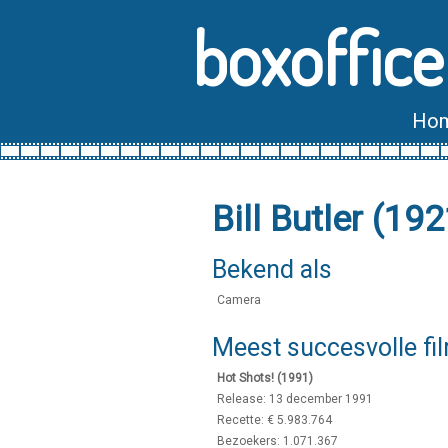
boxoffice
Ho
Bill Butler (1
Bekend als
Camera
Meest succesvolle fi
Hot Shots! (1991)
Release: 13 december 1991
Recette: € 5.983.764
Bezoekers: 1.071.367