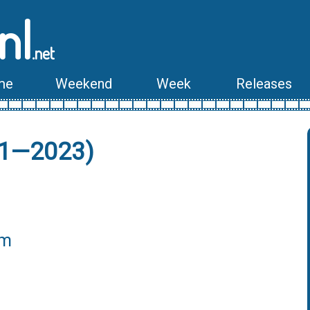
nl
.net
me
Weekend
Week
Releases
921—2023)
lm