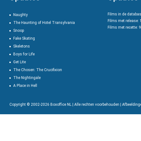
Films in de databa
Naughty
Films met release:
The Haunting of Hotel Transylvania
Films met recette: 
Snoop
Fake Skating
Skeletons
Boys for Life
Get Lite
The Chosen: The Crucifixion
The Nightingale
A Place in Hell
Copyright © 2002-2026 Boxoffice NL | Alle rechten voorbehouden | Afbeeldin