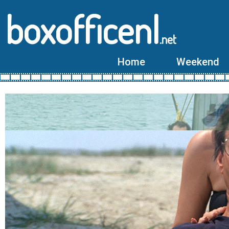
boxofficenl
.net
Home
Weekend