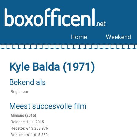
boxofficenl
.net
Home
Weekend
Kyle Balda (1971)
Bekend als
Regisseur
Meest succesvolle film
Minions (2015)
Release: 1 juli 2015
Recette: € 13.203.976
Bezoekers: 1.618.360