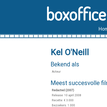
boxoffice
Ho
Kel O'Neill
Bekend als
Acteur
Meest succesvolle fi
Redacted (2007)
Release: 10 april 2008
Recette: € 3.000
Bezoekers: 1.000