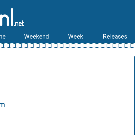
nl
.net
me
Weekend
Week
Releases
lm