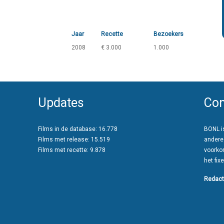
Jaar
Recette
Bezoekers
2008
€ 3.000
1.000
Updates
Con
Films in de database: 16.778
BONL is
Films met release: 15.519
andere
Films met recette: 9.878
voorko
het fixe
Redact