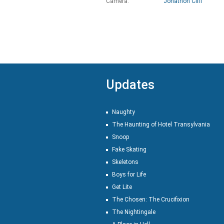
Camera:
Jonathon Cliff
Updates
Naughty
The Haunting of Hotel Transylvania
Snoop
Fake Skating
Skeletons
Boys for Life
Get Lite
The Chosen: The Crucifixion
The Nightingale