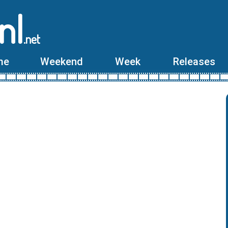
nl
.net
me
Weekend
Week
Releases