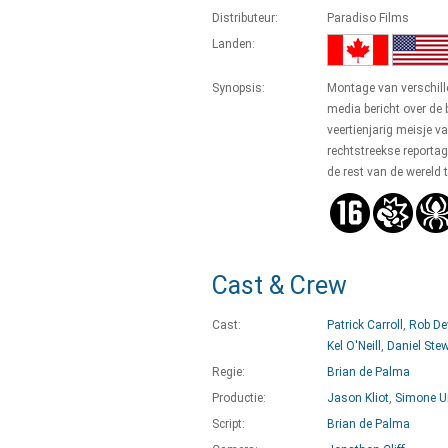
Distributeur:
Paradiso Films
Landen:
Synopsis:
Montage van verschil
media bericht over de 
veertienjarig meisje v
rechtstreekse reportag
de rest van de wereld t
Cast & Crew
Cast:
Patrick Carroll
,
Rob De
Kel O'Neill
,
Daniel Ste
Regie:
Brian de Palma
Productie:
Jason Kliot
,
Simone U
Script:
Brian de Palma