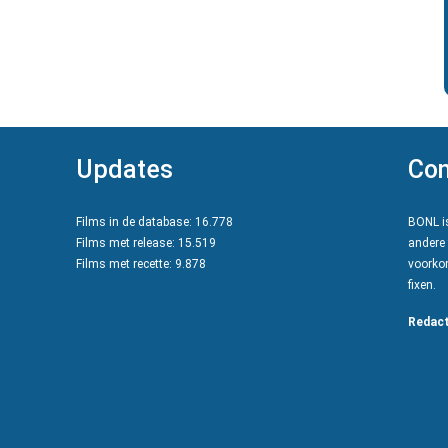
Updates
Con
Films in de database: 16.778
BONL is
Films met release: 15.519
andere 
Films met recette: 9.878
voorkom
fixen.
Redact