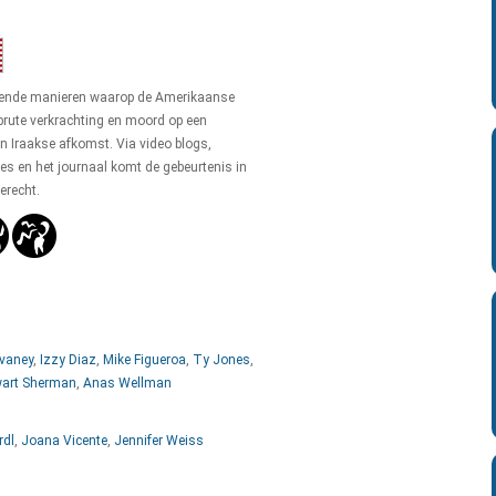
lende manieren waarop de Amerikaanse
brute verkrachting en moord op een
an Iraakse afkomst. Via video blogs,
es en het journaal komt de gebeurtenis in
erecht.
vaney
,
Izzy Diaz
,
Mike Figueroa
,
Ty Jones
,
wart Sherman
,
Anas Wellman
rdl
,
Joana Vicente
,
Jennifer Weiss