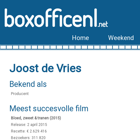
boxofficenl
.net
Home
Weekend
Joost de Vries
Bekend als
Producent
Meest succesvolle film
Bloed, zweet & tranen (2015)
Release: 2 april 2015
Recette: € 2.629.416
Bezoekers: 311.820