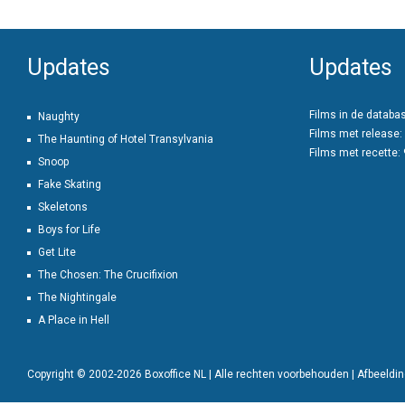
Updates
Updates
Films in de databa
Naughty
Films met release:
The Haunting of Hotel Transylvania
Films met recette:
Snoop
Fake Skating
Skeletons
Boys for Life
Get Lite
The Chosen: The Crucifixion
The Nightingale
A Place in Hell
Copyright © 2002-2026 Boxoffice NL | Alle rechten voorbehouden | Afbeeld