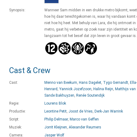
Synopsis:
Wanneer Sam midden in een drukke metro bijkomt, weet h
hoe hij daar terechtgekomen is, waar hij vandaan komt 
niet hoe hij heet. Met behulp van Lara, die hij ontmoet in
metro, gaat hij verbeten op zoek naar zijn identiteit en 
langzaam tot het besef dat zijn leven in groot gevaar is.
Cast & Crew
Cast:
Menno van Beekum
,
Hans Dagelet
,
Tygo Gernandt
,
Ella
Henrard
,
Yannick Jozefzoon
,
Halina Reijn
,
Matthijs van
Sande Bakhuyzen
,
Renée Soutendijk
Regie:
Lourens Blok
Productie:
Leontine Petit
,
Joost de Vries
,
Derk-Jan Warrink
Script:
Philip Delmaar
,
Marco van Geffen
Muziek:
Jorrit Kleijnen
,
Alexander Reumers
Camera:
Jasper Wolf