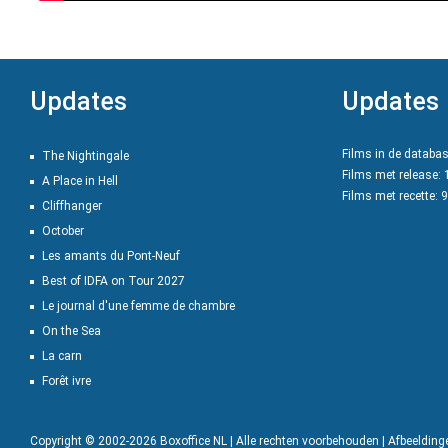
Updates
Updates
Films in de databa
The Nightingale
Films met release:
A Place in Hell
Films met recette: 
Cliffhanger
October
Les amants du Pont-Neuf
Best of IDFA on Tour 2027
Le journal d'une femme de chambre
On the Sea
La carn
Forêt ivre
Copyright © 2002-2026 Boxoffice NL | Alle rechten voorbehouden | Afbeeldin