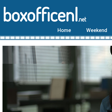
boxofficenl
.net
Home
Weekend