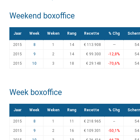
Weekend boxoffice
Jaar
Week
Weken
Rang
Recette
% Chg
Scher
2015
8
1
14
€ 113.908
—
54
2015
9
2
14
€ 99.300
-12,8%
54
2015
10
3
18
€ 29.148
-70,6%
54
Week boxoffice
Jaar
Week
Weken
Rang
Recette
% Chg
Scher
2015
8
1
11
€ 218.965
--
54
2015
9
2
16
€ 109.301
-50,1%
54