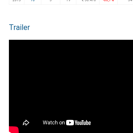
2015
10
3
19
€ 36.416
-66,7%
54
Trailer