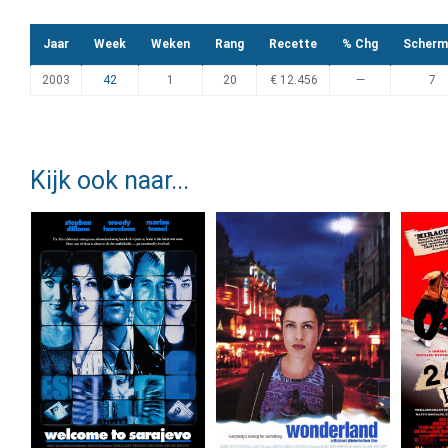
Jaar
Week
Weken
Rang
Recette
% Chg
Scherm
2003
42
1
20
€ 12.456
—
7
Kijk ook naar...