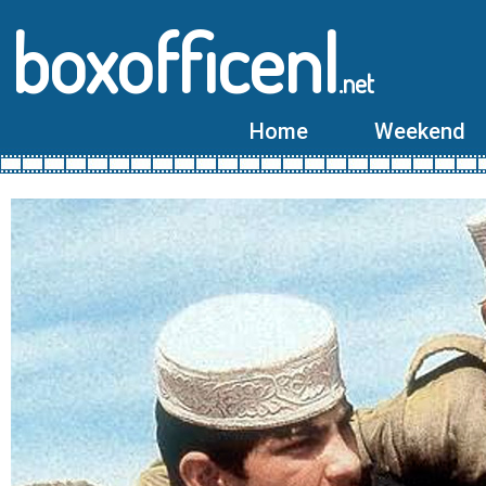
boxofficenl
.net
Home
Weekend