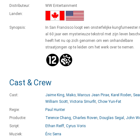
Distributeur:
WW Entertainment
Landen:
Synopsis:
In San Francisco loopt een onsterfelijke kungfumeester 
al 60 jaar een mysterieuze tekstrol met zijn leven besche
heeft het nu op zich genomen om een onhandelbare
straatjongen op te leiden om het werk over te nemen.
Cast & Crew
Cast:
Jaime King
,
Mako
,
Marcus Jean Pirae
,
Karel Roden
,
Sea
William Scott
,
Victoria Smurfit
,
Chow Yun-Fat
Regie:
Paul Hunter
Productie:
Terence Chang
,
Charles Roven
,
Douglas Segal
,
John W
Script:
Ethan Reiff
,
Cyrus Voris
Muziek:
Éric Serra