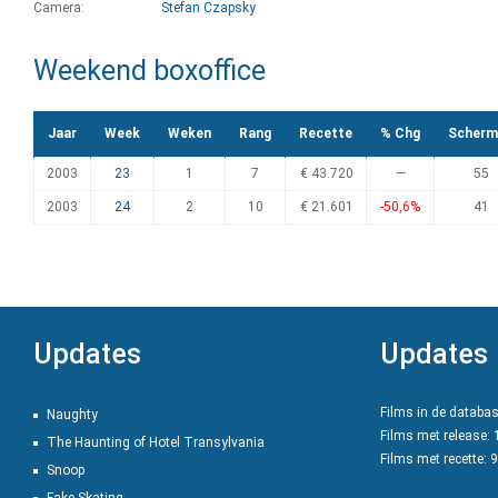
Camera:
Stefan Czapsky
Weekend boxoffice
Jaar
Week
Weken
Rang
Recette
% Chg
Scherm
2003
23
1
7
€ 43.720
—
55
2003
24
2
10
€ 21.601
-50,6%
41
Updates
Updates
Films in de databa
Naughty
Films met release:
The Haunting of Hotel Transylvania
Films met recette: 
Snoop