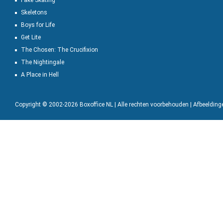
Fake Skating
Skeletons
Boys for Life
Get Lite
The Chosen: The Crucifixion
The Nightingale
A Place in Hell
Copyright © 2002-2026 Boxoffice NL | Alle rechten voorbehouden | Afbeeldin