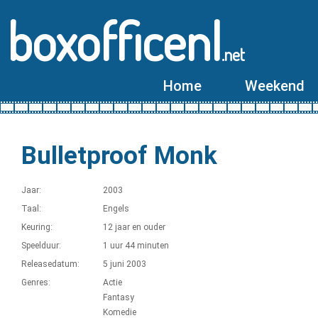
boxofficenl
.net
Home
Weekend
Bulletproof Monk
Jaar:
2003
Taal:
Engels
Keuring:
12 jaar en ouder
Speelduur:
1 uur 44 minuten
Releasedatum:
5 juni 2003
Genres:
Actie
Fantasy
Komedie