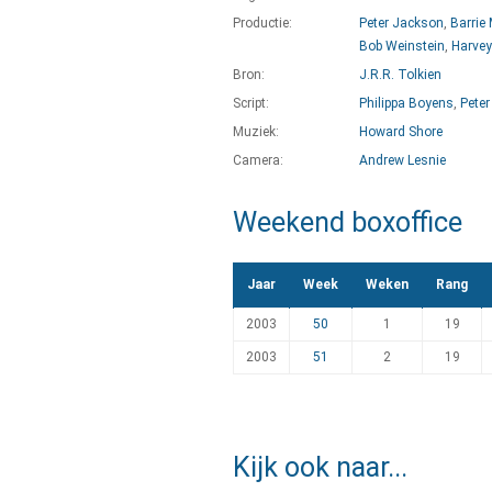
Productie:
Peter Jackson
,
Barrie
Bob Weinstein
,
Harvey
Bron:
J.R.R. Tolkien
Script:
Philippa Boyens
,
Pete
Muziek:
Howard Shore
Camera:
Andrew Lesnie
Weekend boxoffice
Jaar
Week
Weken
Rang
2003
50
1
19
2003
51
2
19
Kijk ook naar...