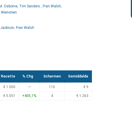
 M. Osborne
,
Tim Sanders
,
Fran Walsh
,
 Weinstein
r Jackson
,
Fran Walsh
Recette
% Chg
Schermen
Gemiddelde
€ 1.000
—
116
€ 9
€ 5.051
+405,1%
4
€ 1.263