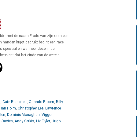
bbit met de naam Frodo van zijn oom een
jn handen krijgt gedrukt begint een race
 is speciaal en wanneer deze in de
betekent dat het einde van de wereld.
n
,
Cate Blanchett
,
Orlando Bloom
,
Billy
,
Ian Holm
,
Christopher Lee
,
Lawrence
llen
,
Dominic Monaghan
,
Viggo
-Davies
,
Andy Serkis
,
Liv Tyler
,
Hugo