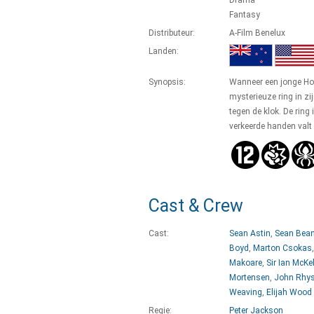
Drama
Fantasy
Distributeur:
A-Film Benelux
Landen:
Synopsis:
Wanneer een jonge Ho
mysterieuze ring in zi
tegen de klok. De ring
verkeerde handen valt 
Cast & Crew
Cast:
Sean Astin
,
Sean Bea
Boyd
,
Marton Csokas
Makoare
,
Sir Ian McKe
Mortensen
,
John Rhys
Weaving
,
Elijah Wood
Regie:
Peter Jackson