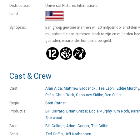
Distributeur:
Universal Pictures International
Land:
Synopsis:
Een groep gewone mannen wil 20 miljoen dollar stelen 
miljardair die een crimineel bleek te zijn en miljarden hee
gestolen, waaronder hun pensioengeld.
Cast & Crew
Cast:
Alan Alda
,
Matthew Broderick
,
Téa Leoni
,
Eddie Murphy
Peña
,
Chris Rock
,
Gabourey Sidibe
,
Ben Stiller
Regie:
Brett Ratner
Productie:
Bill Carraro
,
Brian Grazer
,
Eddie Murphy
,
Kim Roth
,
Kare
Sherwood
Bron:
Bill Collage
,
Adam Cooper
,
Ted Griffin
Script:
Ted Griffin
,
Jeff Nathanson