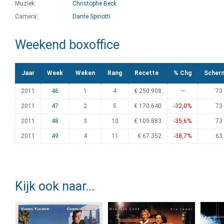
Muziek:
Christophe Beck
Camera:
Dante Spinotti
Weekend boxoffice
Jaar
Week
Weken
Rang
Recette
% Chg
Scher
2011
46
1
4
€ 250.908
—
73
2011
47
2
5
€ 170.640
-32,0%
73
2011
48
3
10
€ 109.883
-35,6%
73
2011
49
4
11
€ 67.352
-38,7%
63
Kijk ook naar...