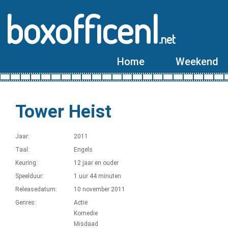
boxofficenl
.net
Home
Weekend
Tower Heist
Jaar:
2011
Taal:
Engels
Keuring:
12 jaar en ouder
Speelduur:
1 uur 44 minuten
Releasedatum:
10 november 2011
Genres:
Actie
Komedie
Misdaad