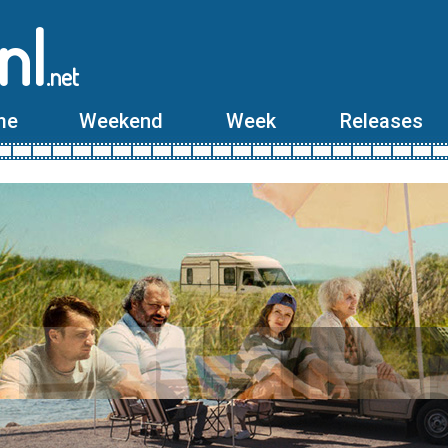
nl
.net
me
Weekend
Week
Releases