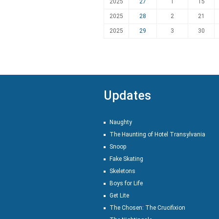
2025
27
1
15
2025
28
2
21
2025
29
3
30
Updates
Naughty
The Haunting of Hotel Transylvania
Snoop
Fake Skating
Skeletons
Boys for Life
Get Lite
The Chosen: The Crucifixion