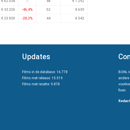
€ 62.038
--
48
€ 1.292
€ 33.226
-46,4%
52
€ 639
€ 23.830
-28,3%
44
€ 542
Updates
Con
Films in de database: 16.778
BONL is
Films met release: 15.519
andere 
Films met recette: 9.878
voorkom
fixen.
Redact