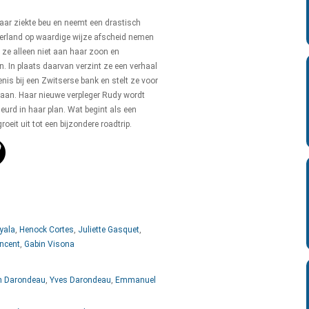
haar ziekte beu en neemt een drastisch
tserland op waardige wijze afscheid nemen
t ze alleen niet aan haar zoon en
en. In plaats daarvan verzint ze een verhaal
enis bij een Zwitserse bank en stelt ze voor
aan. Haar nieuwe verpleger Rudy wordt
eurd in haar plan. Wat begint als een
roeit uit tot een bijzondere roadtrip.
yala
,
Henock Cortes
,
Juliette Gasquet
,
incent
,
Gabin Visona
n Darondeau
,
Yves Darondeau
,
Emmanuel