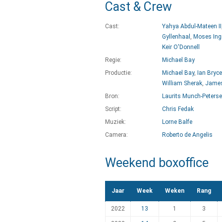
Cast & Crew
Cast:
Yahya Abdul-Mateen II
Gyllenhaal
,
Moses In
Keir O'Donnell
Regie:
Michael Bay
Productie:
Michael Bay
,
Ian Bryce
William Sherak
,
James
Bron:
Laurits Munch-Peters
Script:
Chris Fedak
Muziek:
Lorne Balfe
Camera:
Roberto de Angelis
Weekend boxoffice
Jaar
Week
Weken
Rang
2022
13
1
3