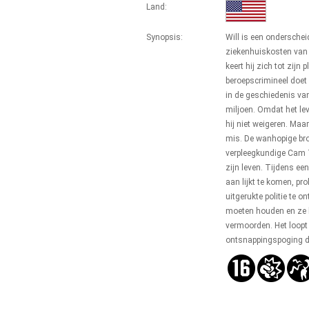
Land:
Synopsis:
Will is een onderschei
ziekenhuiskosten van z
keert hij zich tot zij
beroepscrimineel doet
in de geschiedenis va
miljoen. Omdat het lev
hij niet weigeren. Maa
mis. De wanhopige br
verpleegkundige Cam 
zijn leven. Tijdens ee
aan lijkt te komen, p
uitgerukte politie te o
moeten houden en ze h
vermoorden. Het loopt
ontsnappingspoging di