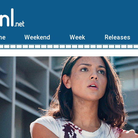
nl
.net
me
Weekend
Week
Releases