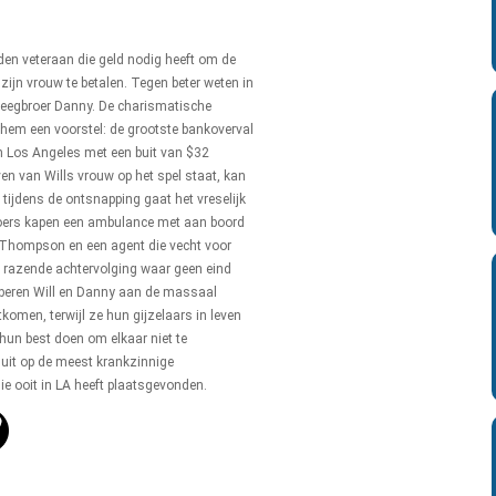
den veteraan die geld nodig heeft om de
ijn vrouw te betalen. Tegen beter weten in
n pleegbroer Danny. De charismatische
 hem een voorstel: de grootste bankoverval
n Los Angeles met een buit van $32
en van Wills vrouw op het spel staat, kan
r tijdens de ontsnapping gaat het vreselijk
oers kapen een ambulance met aan boord
Thompson en een agent die vecht voor
n razende achtervolging waar geen eind
roberen Will en Danny aan de massaal
ntkomen, terwijl ze hun gijzelaars in leven
un best doen om elkaar niet te
 uit op de meest krankzinnige
e ooit in LA heeft plaatsgevonden.