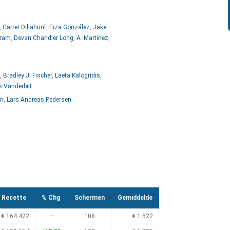
,
Garret Dillahunt
,
Eiza González
,
Jake
gram
,
Devan Chandler Long
,
A. Martinez
,
,
Bradley J. Fischer
,
Laeta Kalogridis
,
 Vanderbilt
en
,
Lars Andreas Pedersen
Recette
% Chg
Schermen
Gemiddelde
€ 164.422
—
108
€ 1.522