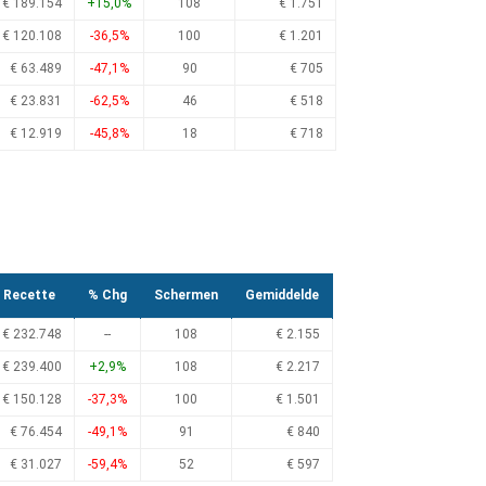
€ 189.154
+15,0%
108
€ 1.751
€ 120.108
-36,5%
100
€ 1.201
€ 63.489
-47,1%
90
€ 705
€ 23.831
-62,5%
46
€ 518
€ 12.919
-45,8%
18
€ 718
Recette
% Chg
Schermen
Gemiddelde
€ 232.748
--
108
€ 2.155
€ 239.400
+2,9%
108
€ 2.217
€ 150.128
-37,3%
100
€ 1.501
€ 76.454
-49,1%
91
€ 840
€ 31.027
-59,4%
52
€ 597