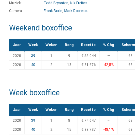
Muziek:
Todd Bryanton
,
Nik Freitas
Camera:
Frank Borin
,
Mark Dobrescu
Weekend boxoffice
Jaar
Week
Weken
Rang
Recette
% Chg
Scherm
2020
39
1
9
€ 55.044
—
63
2020
40
2
13
€ 31.676
-42,5%
63
Week boxoffice
Jaar
Week
Weken
Rang
Recette
% Chg
Scherm
2020
39
1
8
€ 74.647
--
63
2020
40
2
15
€ 38.737
-48,1%
63