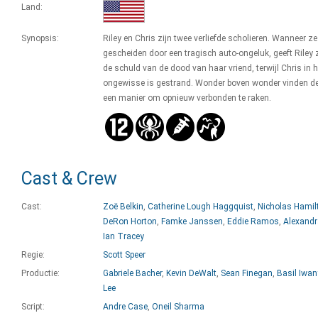
Land:
Synopsis:
Riley en Chris zijn twee verliefde scholieren. Wanneer z
gescheiden door een tragisch auto-ongeluk, geeft Riley 
de schuld van de dood van haar vriend, terwijl Chris in h
ongewisse is gestrand. Wonder boven wonder vinden d
een manier om opnieuw verbonden te raken.
Cast & Crew
Cast:
Zoë Belkin
,
Catherine Lough Haggquist
,
Nicholas Hamil
DeRon Horton
,
Famke Janssen
,
Eddie Ramos
,
Alexandr
Ian Tracey
Regie:
Scott Speer
Productie:
Gabriele Bacher
,
Kevin DeWalt
,
Sean Finegan
,
Basil Iwan
Lee
Script:
Andre Case
,
Oneil Sharma