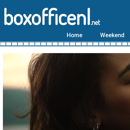
boxofficenl
.net
Home
Weekend