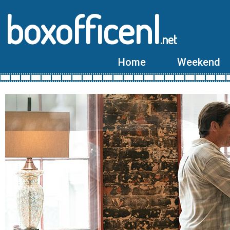
boxofficenl
.net
Home
Weekend