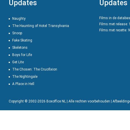
Updates
Updates
Films in de databa
Naughty
Films met release:
The Haunting of Hotel Transylvania
Films met recette: 
Snoop
Fake Skating
Skeletons
Boys for Life
Get Lite
The Chosen: The Crucifixion
The Nightingale
A Place in Hell
Copyright © 2002-2026 Boxoffice NL | Alle rechten voorbehouden | Afbeeldin