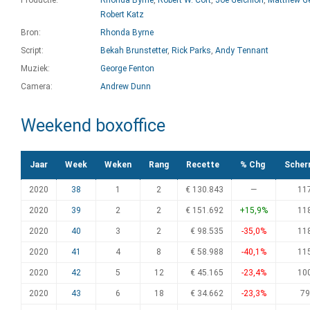
Productie:
Rhonda Byrne
,
Robert W. Cort
,
Joe Gelchion
,
Matthew G
Robert Katz
Bron:
Rhonda Byrne
Script:
Bekah Brunstetter
,
Rick Parks
,
Andy Tennant
Muziek:
George Fenton
Camera:
Andrew Dunn
Weekend boxoffice
Jaar
Week
Weken
Rang
Recette
% Chg
Scher
2020
38
1
2
€ 130.843
—
11
2020
39
2
2
€ 151.692
+15,9%
11
2020
40
3
2
€ 98.535
-35,0%
11
2020
41
4
8
€ 58.988
-40,1%
11
2020
42
5
12
€ 45.165
-23,4%
10
2020
43
6
18
€ 34.662
-23,3%
79