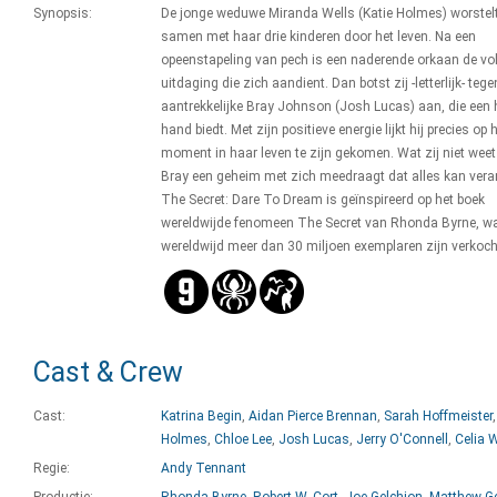
Synopsis:
De jonge weduwe Miranda Wells (Katie Holmes) worstelt
samen met haar drie kinderen door het leven. Na een
opeenstapeling van pech is een naderende orkaan de vo
uitdaging die zich aandient. Dan botst zij -letterlijk- tege
aantrekkelijke Bray Johnson (Josh Lucas) aan, die een
hand biedt. Met zijn positieve energie lijkt hij precies op h
moment in haar leven te zijn gekomen. Wat zij niet weet
Bray een geheim met zich meedraagt dat alles kan veran
The Secret: Dare To Dream is geïnspireerd op het boek
wereldwijde fenomeen The Secret van Rhonda Byrne, w
wereldwijd meer dan 30 miljoen exemplaren zijn verkoch
Cast & Crew
Cast:
Katrina Begin
,
Aidan Pierce Brennan
,
Sarah Hoffmeister
Holmes
,
Chloe Lee
,
Josh Lucas
,
Jerry O'Connell
,
Celia 
Regie:
Andy Tennant