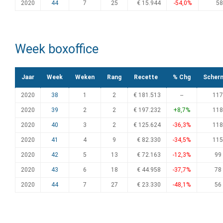
2020
44
7
25
€ 15.944
-54,0%
58
Week boxoffice
Jaar
Week
Weken
Rang
Recette
% Chg
Scher
2020
38
1
2
€ 181.513
--
117
2020
39
2
2
€ 197.232
+8,7%
118
2020
40
3
2
€ 125.624
-36,3%
118
2020
41
4
9
€ 82.330
-34,5%
115
2020
42
5
13
€ 72.163
-12,3%
99
2020
43
6
18
€ 44.958
-37,7%
78
2020
44
7
27
€ 23.330
-48,1%
56