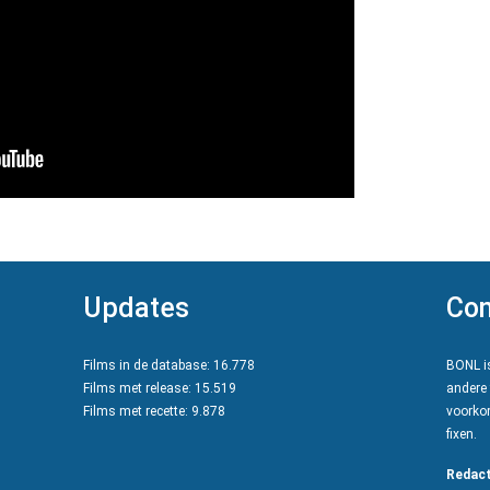
Updates
Con
Films in de database: 16.778
BONL is
Films met release: 15.519
andere 
Films met recette: 9.878
voorkom
fixen.
Redact