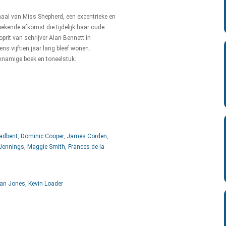
aal van Miss Shepherd, een excentrieke en
ekende afkomst die tijdelijk haar oude
oprit van schrijver Alan Bennett in
ens vijftien jaar lang bleef wonen.
jknamige boek en toneelstuk.
adbent
,
Dominic Cooper
,
James Corden
,
 Jennings
,
Maggie Smith
,
Frances de la
an Jones
,
Kevin Loader