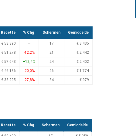
Recette
% Chg
Schermen
Gemiddelde
€ 58.390
—
17
€ 3.435
€ 51.278
-12,2%
21
€ 2.442
€ 57.643
+12,4%
24
€ 2.402
€ 46.136
-20,0%
26
€ 1.774
€ 33.295
-27,8%
34
€ 979
Recette
% Chg
Schermen
Gemiddelde