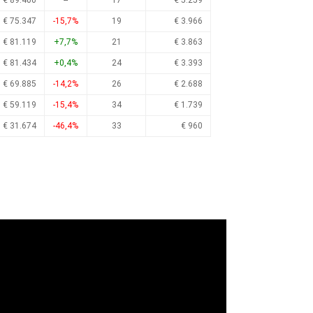
€ 89.400
--
17
€ 5.259
€ 75.347
-15,7%
19
€ 3.966
€ 81.119
+7,7%
21
€ 3.863
€ 81.434
+0,4%
24
€ 3.393
€ 69.885
-14,2%
26
€ 2.688
€ 59.119
-15,4%
34
€ 1.739
€ 31.674
-46,4%
33
€ 960