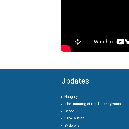
Updates
Naughty
The Haunting of Hotel Transylvania
Snoop
Fake Skating
Skeletons