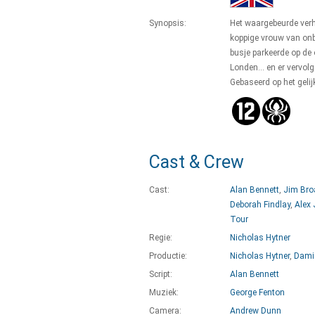
Synopsis:
Het waargebeurde verh
koppige vrouw van onb
busje parkeerde op de 
Londen... en er vervolg
Gebaseerd op het geli
Cast & Crew
Cast:
Alan Bennett
,
Jim Bro
Deborah Findlay
,
Alex
Tour
Regie:
Nicholas Hytner
Productie:
Nicholas Hytner
,
Dami
Script:
Alan Bennett
Muziek:
George Fenton
Camera:
Andrew Dunn