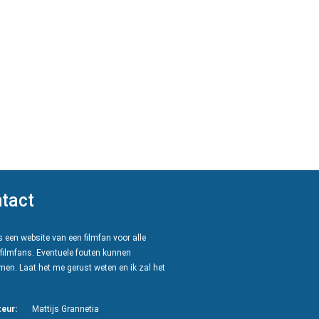
tact
 een website van een filmfan voor alle
filmfans. Eventuele fouten kunnen
en. Laat het me gerust weten en ik zal het
eur:
Mattijs Grannetia