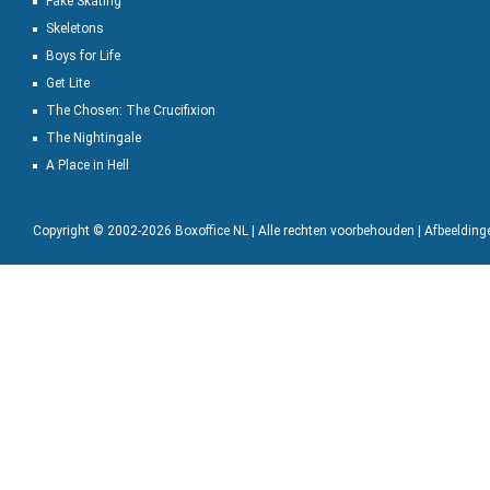
Fake Skating
Skeletons
Boys for Life
Get Lite
The Chosen: The Crucifixion
The Nightingale
A Place in Hell
Copyright © 2002-2026 Boxoffice NL | Alle rechten voorbehouden | Afbeeldin