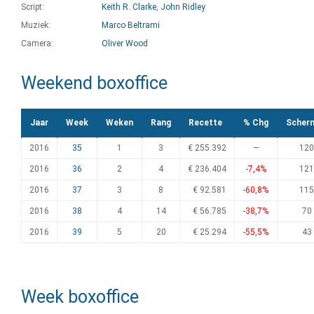
Script:
Keith R. Clarke
,
John Ridley
Muziek:
Marco Beltrami
Camera:
Oliver Wood
Weekend boxoffice
Jaar
Week
Weken
Rang
Recette
% Chg
Scher
2016
35
1
3
€ 255.392
—
120
2016
36
2
4
€ 236.404
-7,4%
121
2016
37
3
8
€ 92.581
-60,8%
115
2016
38
4
14
€ 56.785
-38,7%
70
2016
39
5
20
€ 25.294
-55,5%
43
Week boxoffice