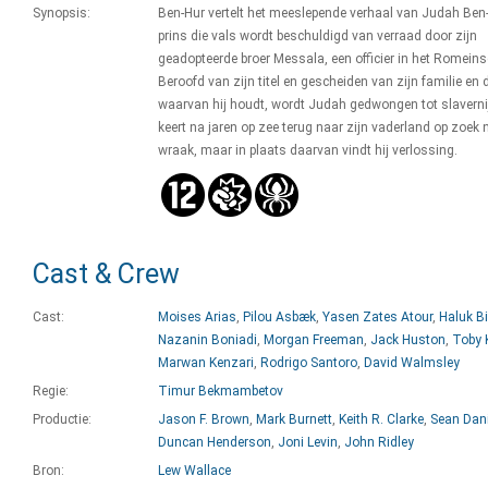
Synopsis:
Ben-Hur vertelt het meeslepende verhaal van Judah Ben-
prins die vals wordt beschuldigd van verraad door zijn
geadopteerde broer Messala, een officier in het Romeinse
Beroofd van zijn titel en gescheiden van zijn familie en
waarvan hij houdt, wordt Judah gedwongen tot slavernij
keert na jaren op zee terug naar zijn vaderland op zoek 
wraak, maar in plaats daarvan vindt hij verlossing.
Cast & Crew
Cast:
Moises Arias
,
Pilou Asbæk
,
Yasen Zates Atour
,
Haluk Bi
Nazanin Boniadi
,
Morgan Freeman
,
Jack Huston
,
Toby 
Marwan Kenzari
,
Rodrigo Santoro
,
David Walmsley
Regie:
Timur Bekmambetov
Productie:
Jason F. Brown
,
Mark Burnett
,
Keith R. Clarke
,
Sean Dani
Duncan Henderson
,
Joni Levin
,
John Ridley
Bron:
Lew Wallace