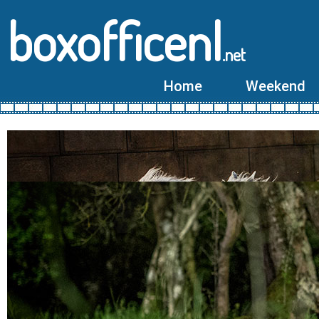
boxofficenl
.net
Home
Weekend