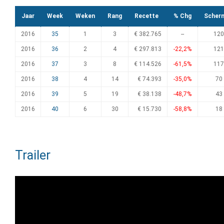
Jaar
Week
Weken
Rang
Recette
% Chg
Scher
2016
35
1
3
€ 382.765
--
120
2016
36
2
4
€ 297.813
-22,2%
121
2016
37
3
8
€ 114.526
-61,5%
117
2016
38
4
14
€ 74.393
-35,0%
70
2016
39
5
19
€ 38.138
-48,7%
43
2016
40
6
30
€ 15.730
-58,8%
18
Trailer