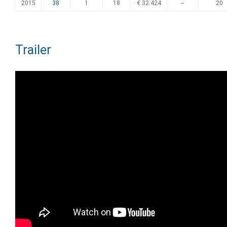
2015
38
1
18
€ 32.424
--
20
Trailer