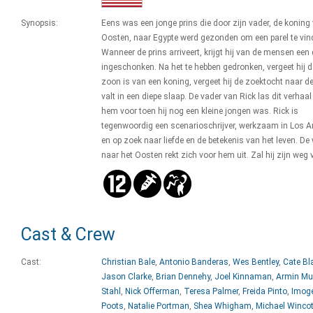
Synopsis:
Eens was een jonge prins die door zijn vader, de koning
Oosten, naar Egypte werd gezonden om een parel te vin
Wanneer de prins arriveert, krijgt hij van de mensen een
ingeschonken. Na het te hebben gedronken, vergeet hij da
zoon is van een koning, vergeet hij de zoektocht naar de
valt in een diepe slaap. De vader van Rick las dit verhaa
hem voor toen hij nog een kleine jongen was. Rick is
tegenwoordig een scenarioschrijver, werkzaam in Los A
en op zoek naar liefde en de betekenis van het leven. De
naar het Oosten rekt zich voor hem uit. Zal hij zijn weg 
Cast & Crew
Cast:
Christian Bale
,
Antonio Banderas
,
Wes Bentley
,
Cate Bl
Jason Clarke
,
Brian Dennehy
,
Joel Kinnaman
,
Armin Mue
Stahl
,
Nick Offerman
,
Teresa Palmer
,
Freida Pinto
,
Imog
Poots
,
Natalie Portman
,
Shea Whigham
,
Michael Wincot