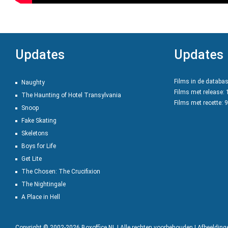
Updates
Updates
Films in de databa
Naughty
Films met release:
The Haunting of Hotel Transylvania
Films met recette: 
Snoop
Fake Skating
Skeletons
Boys for Life
Get Lite
The Chosen: The Crucifixion
The Nightingale
A Place in Hell
Copyright © 2002-2026 Boxoffice NL | Alle rechten voorbehouden | Afbeeldin