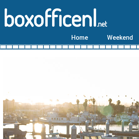
boxofficenl
.net
Home
Weekend