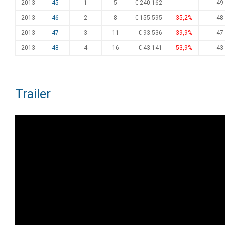
2013
45
1
5
€ 240.162
--
49
2013
46
2
8
€ 155.595
-35,2%
48
2013
47
3
11
€ 93.536
-39,9%
47
2013
48
4
16
€ 43.141
-53,9%
43
Trailer