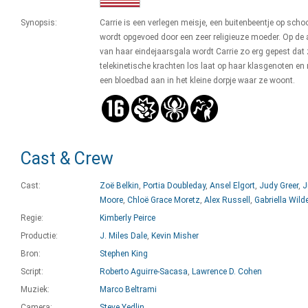
Synopsis:
Carrie is een verlegen meisje, een buitenbeentje op scho
wordt opgevoed door een zeer religieuze moeder. Op de
van haar eindejaarsgala wordt Carrie zo erg gepest dat
telekinetische krachten los laat op haar klasgenoten en 
een bloedbad aan in het kleine dorpje waar ze woont.
Cast & Crew
Cast:
Zoë Belkin
,
Portia Doubleday
,
Ansel Elgort
,
Judy Greer
,
J
Moore
,
Chloë Grace Moretz
,
Alex Russell
,
Gabriella Wild
Regie:
Kimberly Peirce
Productie:
J. Miles Dale
,
Kevin Misher
Bron:
Stephen King
Script:
Roberto Aguirre-Sacasa
,
Lawrence D. Cohen
Muziek:
Marco Beltrami
Camera:
Steve Yedlin