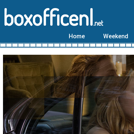
boxofficenl
.net
Home
Weekend