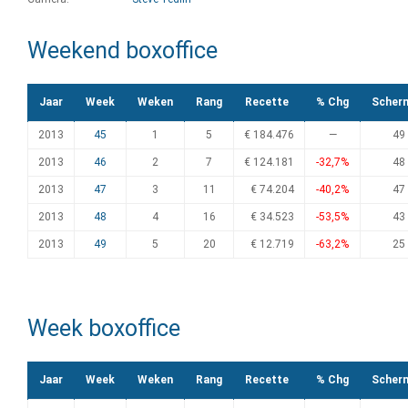
Weekend boxoffice
Jaar
Week
Weken
Rang
Recette
% Chg
Scher
2013
45
1
5
€ 184.476
—
49
2013
46
2
7
€ 124.181
-32,7%
48
2013
47
3
11
€ 74.204
-40,2%
47
2013
48
4
16
€ 34.523
-53,5%
43
2013
49
5
20
€ 12.719
-63,2%
25
Week boxoffice
Jaar
Week
Weken
Rang
Recette
% Chg
Scher