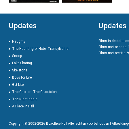
Updates
Updates
Films in de databa
Naughty
Films met release:
The Haunting of Hotel Transylvania
Films met recette: 
Snoop
Fake Skating
Skeletons
Boys for Life
Get Lite
The Chosen: The Crucifixion
The Nightingale
A Place in Hell
Copyright © 2002-2026 Boxoffice NL | Alle rechten voorbehouden | Afbeeldin