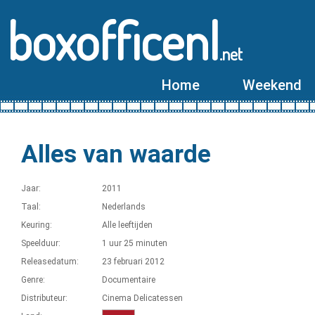
boxofficenl
.net
Home
Weekend
Alles van waarde
Jaar:
2011
Taal:
Nederlands
Keuring:
Alle leeftijden
Speelduur:
1 uur 25 minuten
Releasedatum:
23 februari 2012
Genre:
Documentaire
Distributeur:
Cinema Delicatessen