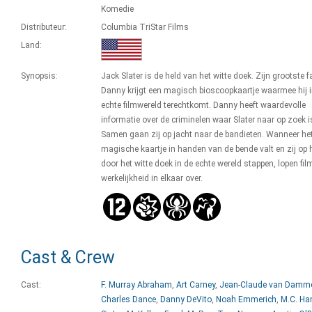
Komedie
Distributeur:
Columbia TriStar Films
Land:
Synopsis:
Jack Slater is de held van het witte doek. Zijn grootste f
Danny krijgt een magisch bioscoopkaartje waarmee hij i
echte filmwereld terechtkomt. Danny heeft waardevolle
informatie over de criminelen waar Slater naar op zoek i
Samen gaan zij op jacht naar de bandieten. Wanneer he
magische kaartje in handen van de bende valt en zij op 
door het witte doek in de echte wereld stappen, lopen fil
werkelijkheid in elkaar over.
Cast & Crew
Cast:
F. Murray Abraham
,
Art Carney
,
Jean-Claude van Damm
Charles Dance
,
Danny DeVito
,
Noah Emmerich
,
M.C. H