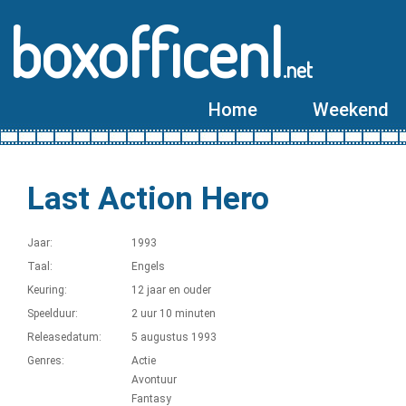
boxofficenl
.net
Home
Weekend
Last Action Hero
Jaar:
1993
Taal:
Engels
Keuring:
12 jaar en ouder
Speelduur:
2 uur 10 minuten
Releasedatum:
5 augustus 1993
Genres:
Actie
Avontuur
Fantasy