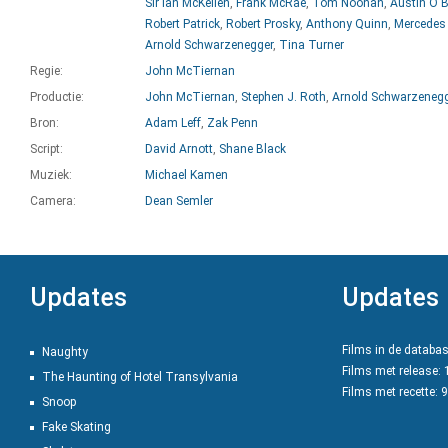
Sir Ian McKellen
,
Frank McRae
,
Tom Noonan
,
Austin O'B
Robert Patrick
,
Robert Prosky
,
Anthony Quinn
,
Mercedes
Arnold Schwarzenegger
,
Tina Turner
Regie:
John McTiernan
Productie:
John McTiernan
,
Stephen J. Roth
,
Arnold Schwarzeneg
Bron:
Adam Leff
,
Zak Penn
Script:
David Arnott
,
Shane Black
Muziek:
Michael Kamen
Camera:
Dean Semler
Updates
Updates
Films in de databa
Naughty
Films met release:
The Haunting of Hotel Transylvania
Films met recette: 
Snoop
Fake Skating