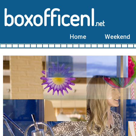
boxofficenl
.net
Home
Weekend