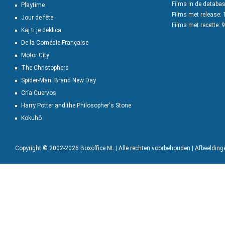
Films in de databa
Playtime
Films met release:
Jour de fête
Films met recette: 
Kaj ti je deklica
De la Comédie-Française
Motor City
The Christophers
Spider-Man: Brand New Day
Cría Cuervos
Harry Potter and the Philosopher's Stone
Kokuhô
Copyright © 2002-2026 Boxoffice NL | Alle rechten voorbehouden | Afbeeldin