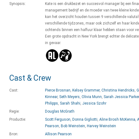
Synopsis:
Kate is een drukbezet en succesvol manager bij een fina
management bedrijf en de moeder van twee kleine kinde
kan het overzicht houden tussen 9 verschillende valuta’s
verschillende tijdzones, maar ook zichzelf en haar kinde
ochtends binnen een halfuur klaar hebben staan voor ver
Een grote opdracht in New York brengt echter de delicat
in gevaar.
Cast & Crew
Cast:
Pierce Brosnan
,
Kelsey Grammer
,
Christina Hendricks
,
G
Kinnear
,
Seth Meyers
,
Olivia Munn
,
Sarah Jessica Parker
Philipps
,
Sarah Shahi
,
Jessica Szohr
Regie:
Douglas McGrath
Productie:
Scott Ferguson
,
Donna Gigliotti
,
Aline Brosh McKenna
,
A
Pearson
,
Bob Weinstein
,
Harvey Weinstein
Bron:
Allison Pearson