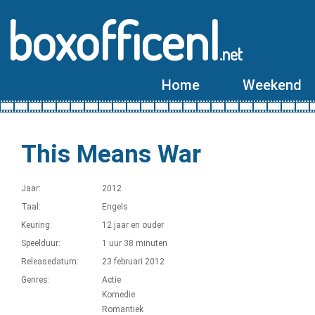
boxofficenl
.net
Home
Weekend
This Means War
Jaar:
2012
Taal:
Engels
Keuring:
12 jaar en ouder
Speelduur:
1 uur 38 minuten
Releasedatum:
23 februari 2012
Genres:
Actie
Komedie
Romantiek