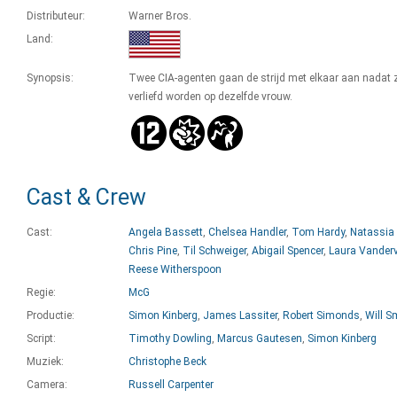
Distributeur:
Warner Bros.
Land:
Synopsis:
Twee CIA-agenten gaan de strijd met elkaar aan nadat zi
verliefd worden op dezelfde vrouw.
Cast & Crew
Cast:
Angela Bassett
,
Chelsea Handler
,
Tom Hardy
,
Natassia
Chris Pine
,
Til Schweiger
,
Abigail Spencer
,
Laura Vander
Reese Witherspoon
Regie:
McG
Productie:
Simon Kinberg
,
James Lassiter
,
Robert Simonds
,
Will S
Script:
Timothy Dowling
,
Marcus Gautesen
,
Simon Kinberg
Muziek:
Christophe Beck
Camera:
Russell Carpenter