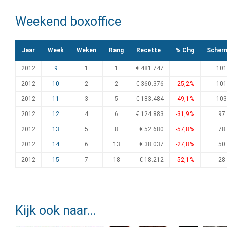
Weekend boxoffice
Jaar
Week
Weken
Rang
Recette
% Chg
Scher
2012
9
1
1
€ 481.747
—
101
2012
10
2
2
€ 360.376
-25,2%
101
2012
11
3
5
€ 183.484
-49,1%
103
2012
12
4
6
€ 124.883
-31,9%
97
2012
13
5
8
€ 52.680
-57,8%
78
2012
14
6
13
€ 38.037
-27,8%
50
2012
15
7
18
€ 18.212
-52,1%
28
Kijk ook naar...