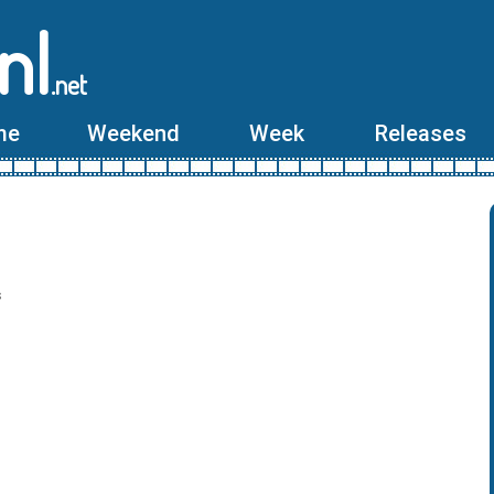
nl
.net
me
Weekend
Week
Releases
s