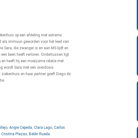
iekenhuis op een afdeling met extreme
oed als immuun geworden voor het leed van
wie Sara, die zwanger is en aan MS lijdt en
 een been heeft verloren. Ondertussen ligt
g en heeft hij een moeizame relatie met
dag wordt Sara met een overdosis
 ziekenhuis en haar partner geeft Diego de
ie.
llejo
,
Angie Cepeda
,
Clara Lago
,
Carlos
,
Cristina Plazas
,
Belén Rueda