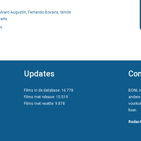
Álvaro Augustín
,
Fernando Bovaira
,
Simón
arte
lo
Updates
Con
Films in de database: 16.778
BONL is
Films met release: 15.519
andere 
Films met recette: 9.878
voorkom
fixen.
Redact