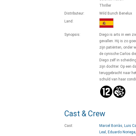
Thriller
Distributeur:
Wild Bunch Benelux
Land:
Synopsis:
Diego is arts in een z
gevallen. Hij is zo g
zijn patiënten, onder 
de cynische Carlos die
Diego zelf in scheidin
zijn dochter. Op een 
teruggebracht naar het
schuld van haar condit
Cast & Crew
Cast:
Marcel Borràs
,
Luis Ca
Leal
,
Eduardo Noriega