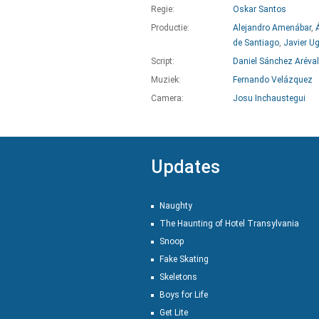
Regie:
Oskar Santos
Productie:
Alejandro Amenábar
,
de Santiago
,
Javier Ug
Script:
Daniel Sánchez Aréva
Muziek:
Fernando Velázquez
Camera:
Josu Inchaustegui
Updates
Naughty
The Haunting of Hotel Transylvania
Snoop
Fake Skating
Skeletons
Boys for Life
Get Lite