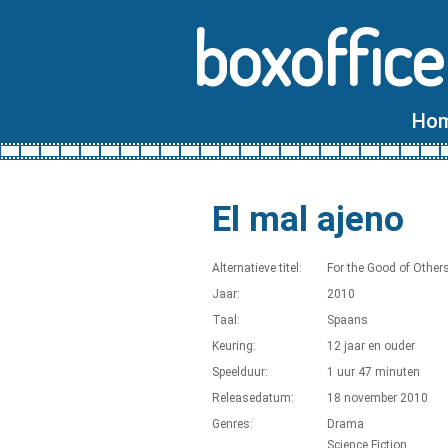
boxoffice
Ho
El mal ajeno
Alternatieve titel:
For the Good of Other
Jaar:
2010
Taal:
Spaans
Keuring:
12 jaar en ouder
Speelduur:
1 uur 47 minuten
Releasedatum:
18 november 2010
Genres:
Drama
Science Fiction