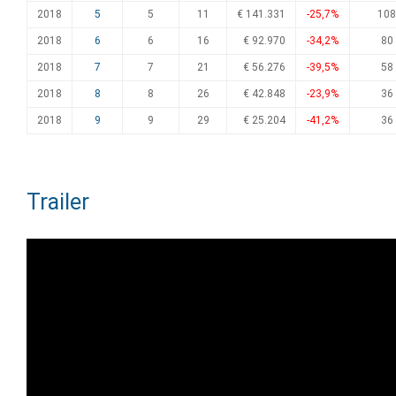
2018
5
5
11
€ 141.331
-25,7%
108
2018
6
6
16
€ 92.970
-34,2%
80
2018
7
7
21
€ 56.276
-39,5%
58
2018
8
8
26
€ 42.848
-23,9%
36
2018
9
9
29
€ 25.204
-41,2%
36
Trailer