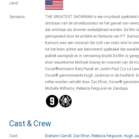
Land:
Synopsis:
THE GREATEST SHOWMAN is een muzikaal spektakel o
ontstaan van de showbusiness en het gevoel van verw
dat ontstaat als dromen werkelijkheid worden. De film i
geïnspireerd door de ambitie en fantasie van P.T. Barnu
Barnum was een visionair die zich van niets wist te ont
tot het brein achter een betoverend spektakel dat wereld
publiek aansprak en in vervoering bracht.De film is gere
door nieuwkomer Michael Gracey en voorzien van de m
Oscar®winnaars Benj Pasek en Justin Paul (‘La La Land
Oscar® genomineerde Hugh Jackman in de hoofdrol. De
rollen worden vertolkt door Zac Efron, Oscar® genomin
Michelle Williams, Rebecca Ferguson en Zendaya.
Cast & Crew
Cast:
Diahann Carroll
,
Zac Efron
,
Rebecca Ferguson
,
Hugh J