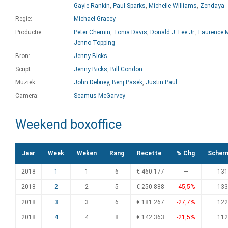
Gayle Rankin
,
Paul Sparks
,
Michelle Williams
,
Zendaya
Regie:
Michael Gracey
Productie:
Peter Chernin
,
Tonia Davis
,
Donald J. Lee Jr.
,
Laurence 
Jenno Topping
Bron:
Jenny Bicks
Script:
Jenny Bicks
,
Bill Condon
Muziek:
John Debney
,
Benj Pasek
,
Justin Paul
Camera:
Seamus McGarvey
Weekend boxoffice
Jaar
Week
Weken
Rang
Recette
% Chg
Scher
2018
1
1
6
€ 460.177
—
131
2018
2
2
5
€ 250.888
-45,5%
133
2018
3
3
6
€ 181.267
-27,7%
122
2018
4
4
8
€ 142.363
-21,5%
112