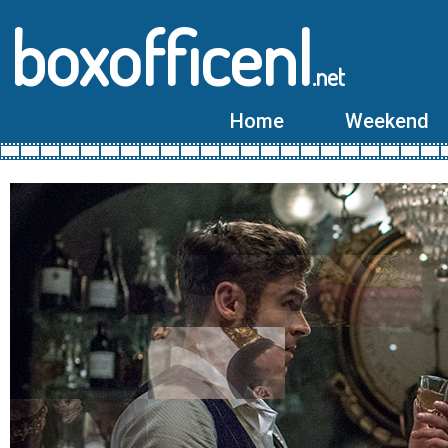
boxofficenl
.net
Home
Weekend