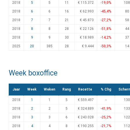
2018
5
5
11
€ 115.372
-19,0%
108
2018
6
6
16
€ 62.993
-45,4%
80
2018
7
7
21
€ 45.873
-27,2%
58
2018
8
8
28
€ 22.126
-51,8%
44
2018
9
9
30
€ 18.989
-14,2%
37
2025
20
385
28
€ 9.444
-50,3%
14
Week boxoffice
Jaar
Week
Weken
Rang
Recette
% Chg
Scher
2018
1
1
5
€ 559.497
--
130
2018
2
2
5
€ 324.889
-41,9%
133
2018
3
3
6
€ 243.028
-25,2%
122
2018
4
4
8
€ 190.255
-21,7%
112