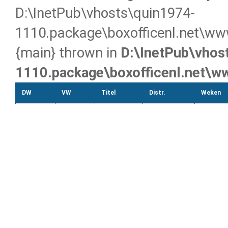
D:\InetPub\vhosts\quin1974-
1110.package\boxofficenl.net\www
{main} thrown in
D:\InetPub\vhos
1110.package\boxofficenl.net\w
DW
VW
Titel
Distr.
Weken