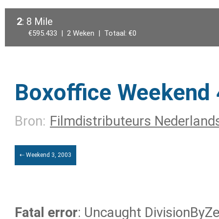
2
: 8 Mile
€595.433 | 2 Weken | Totaal: €0
Boxoffice Weekend 
Bron:
Filmdistributeurs Nederland
⇠ Weekend 3, 2003
Fatal error
: Uncaught DivisionByZer