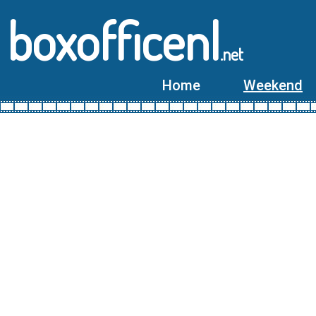
boxofficenl
.net
Home
Weekend