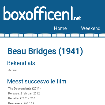
boxofficenl
.net
Home
Weekend
Beau Bridges (1941)
Bekend als
Acteur
Meest succesvolle film
The Descendants (2011)
Release: 2 februari 2012
Recette: € 2.014.250
Bezoekers: 262.119