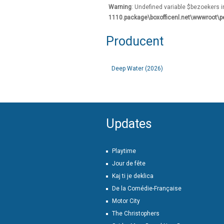
Warning
: Undefined variable $bezoekers 
1110.package\boxofficenl.net\wwwroot\p
Producent
Deep Water (2026)
Updates
Playtime
Jour de fête
Kaj ti je deklica
De la Comédie-Française
Motor City
The Christophers