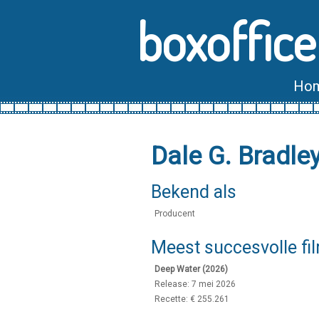
boxoffice
Ho
Dale G. Bradle
Bekend als
Producent
Meest succesvolle fi
Deep Water (2026)
Release: 7 mei 2026
Recette: € 255.261