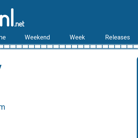
nl
.net
me
Weekend
Week
Releases
y
lm