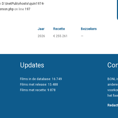
in
D:\InetPub\vhosts\quin1974-
erson.php
on line
197
Jaar
Recette
Bezoekers
2026
€ 255.261
—
Updates
Con
Films in de database: 16.749
BONL is
Films met release: 15.488
andere
Films met recette: 9.878
voorko
het fixe
Redact