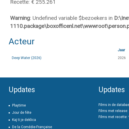
Recette: € 255.261
Warning
: Undefined variable $bezoekers in
D:\In
1110.package\boxofficenl.net\wwwroot\person.
Acteur
Jaar
Deep Water (2026)
2026
Updates
Updates
Films in de databa
Playtime
Films met release:
Jour de fête
Films met recette:
Kaj ti je deklica
De la Comédie-Française