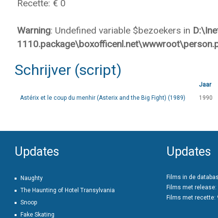
Recette: € 0
Warning
: Undefined variable $bezoekers in
D:\In
1110.package\boxofficenl.net\wwwroot\person.
Schrijver (script)
Jaar
Astérix et le coup du menhir (Asterix and the Big Fight) (1989)
1990
Updates
Updates
Films in de databa
Naughty
Films met release:
The Haunting of Hotel Transylvania
Films met recette:
Snoop
Fake Skating