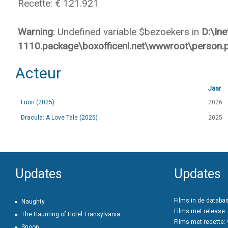
Recette: € 121.921
Warning
: Undefined variable $bezoekers in
D:\In
1110.package\boxofficenl.net\wwwroot\person.
Acteur
Jaar
Fuori (2025)
2026
Dracula: A Love Tale (2025)
2025
Updates
Updates
Films in de databa
Naughty
Films met release:
The Haunting of Hotel Transylvania
Films met recette:
Snoop