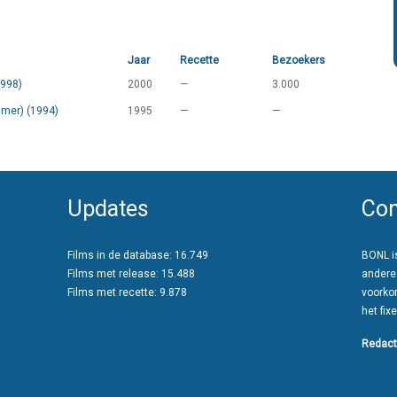
Jaar
Recette
Bezoekers
1998)
2000
—
3.000
mmer) (1994)
1995
—
—
Updates
Con
Films in de database: 16.749
BONL is
Films met release: 15.488
andere
Films met recette: 9.878
voorko
het fixe
Redact