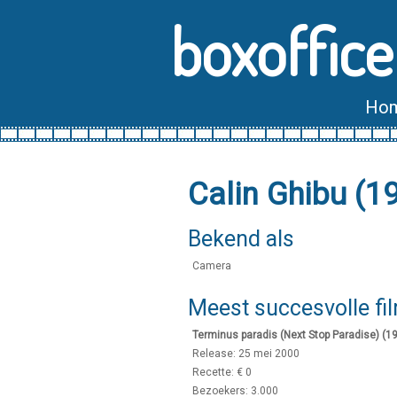
boxoffice
Ho
Calin Ghibu (
Bekend als
Camera
Meest succesvolle fi
Terminus paradis (Next Stop Paradise) (1
Release: 25 mei 2000
Recette: € 0
Bezoekers: 3.000