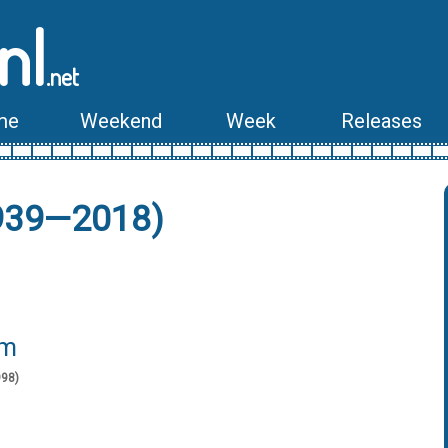
nl
.net
me
Weekend
Week
Releases
1939—2018)
lm
998)