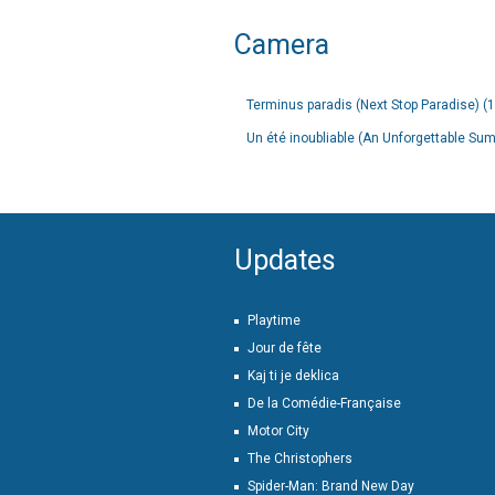
Camera
Terminus paradis (Next Stop Paradise) (
Un été inoubliable (An Unforgettable Su
Updates
Playtime
Jour de fête
Kaj ti je deklica
De la Comédie-Française
Motor City
The Christophers
Spider-Man: Brand New Day